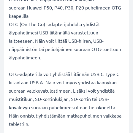
suoraan Huawei P50, P40, P30, P20 puhelimeen OTG-
kaapelilla
OTG (On The Go) -adapterijohdolla yhdistät
älypuhelimesi USB-liitännällä varustettuun
laitteeseen. Näin voit liittää USB-hiiren, USB-
näppäimistön tai peliohjaimen suoraan OTG-tuettuun
älypuhelimeen.
OTG-adapterilla voit yhdistää liitännän USB C Type C
liitäntään USB A. Näin voit myös yhdistää kännykän
suoraan valokuvatulostimeen. Lisäksi voit yhdistää
muistitikun, SD-kortinlukijan, SD-kortin tai USB-
kovalevyn suoraan puhelimeesi ilman tietokonetta.
Näin onnistut yhdistämään matkapuhelimen vaikkapa
tablettiin.