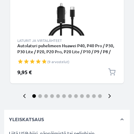
LATURIT JA VIRTALÄHTEET
Autolaturi puhelimeen Huawei P40, P40 Pro / P30,
P30 Lite / P20, P20 Pro, P20 Lite / P10 / P9 / P8 /
Mate 30, Mate 30 Pro / Mate 20, Mate 20 Pro - 5V,
(9 arvostelut)
12W, 2.4A, tupakansytytinlaturin johto 1.1m
9,95 €
YLEISKATSAUS
Liitä USB-hiiri, näppäimistö tai peliohjain