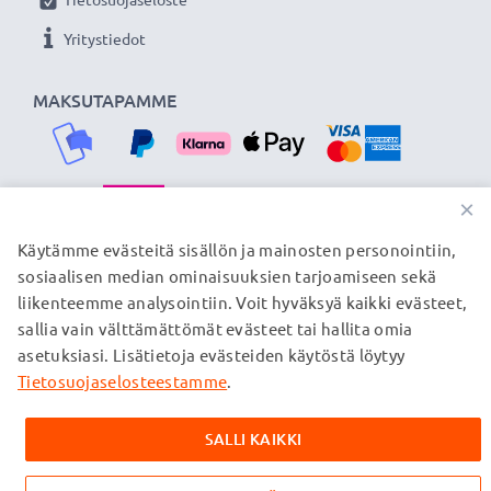
verkkokauppa, joka tarjoaa laadukkaita tuotteita, ja
siksi tarjoamme 36 kuukauden takuun!
Yritystiedot
MAKSUTAPAMME
×
TOIMITUSKUMPPANIMME
Käytämme evästeitä sisällön ja mainosten personointiin,
sosiaalisen median ominaisuuksien tarjoamiseen sekä
liikenteemme analysointiin. Voit hyväksyä kaikki evästeet,
sallia vain välttämättömät evästeet tai hallita omia
© subtel.fi 2026
asetuksiasi. Lisätietoja evästeiden käytöstä löytyy
Kaikki hinnat sisältävät arvonlisäveron, mutta ei
toimituskuluja. Kaikki sivuillamme mainitut tavaramerkit ovat
Tietosuojaselosteestamme
.
omistajiensa rekisteröimiä tavaramerkkejä, ja ne mainitaan
verkkosivuillamme ainoastaan tuotteitamme koskevan
SALLI KAIKKI
tiedon vuoksi.