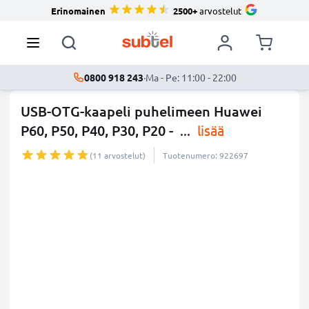
Erinomainen
2500+
arvostelut
0800 918 243
·
Ma - Pe: 11:00 - 22:00
USB-OTG-kaapeli puhelimeen Huawei
P60, P50, P40, P30, P20 -
...
lisää
(11 arvostelut)
Tuotenumero: 922697