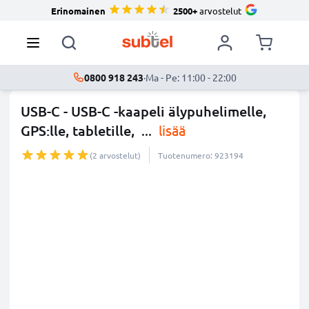
Erinomainen
2500+
arvostelut
0800 918 243
·
Ma - Pe: 11:00 - 22:00
USB-C - USB-C -kaapeli älypuhelimelle,
GPS:lle, tabletille,
...
lisää
(2 arvostelut)
Tuotenumero: 923194