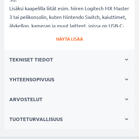
Lisäksi kaapelilla liität esim. hiiren Logitech MX Master
3 tai pelikonsolin, kuten Nintendo Switch, kaiuttimet,
älykellon, kameran ja muut laitteet, joissa on USB-C-
portti.
NÄYTÄ LISÄÄ
USB-johdolla voit siirtää älypuhelimestasi tai tabletilta
TEKNISET TIEDOT
tietokoneelle valokuvia, videoita, tiedostoja ja
musiikkia. Tarkistathan että tietokoneessasi on USB-C-
portti. Yhdessä pistorasiaan laitettavan
YHTEENSOPIVUUS
latausadapterin tai auton USB-C-lataussovittimen
kanssa johtoa voidaan käyttää myös älypuhelimen
ARVOSTELUT
latausjohtona.
TUOTETURVALLISUUS
Laadukas datakaapeli laitteesi
tietokoneeseen liittämiseksi