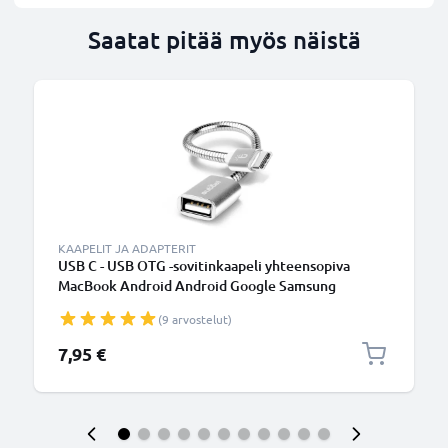
Saatat pitää myös näistä
KAAPELIT JA ADAPTERIT
USB C - USB OTG -sovitinkaapeli yhteensopiva
MacBook Android Android Google Samsung
Smartwatch-kaiutinkameran tai kuulokkeiden
(9 arvostelut)
kanssa, Hopea
7,95 €