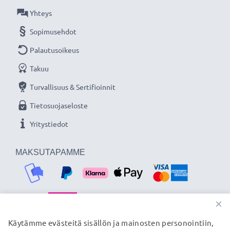
★ 3 vuoden takuu ★
Yhteys
Olemme vuonna 2004 perustettu kansainvälinen
Sopimusehdot
verkkokauppa, joka tarjoaa laadukkaita tuotteita, ja
Palautusoikeus
siksi tarjoamme 36 kuukauden takuun!
Takuu
Turvallisuus & Sertifioinnit
Tietosuojaseloste
Yritystiedot
MAKSUTAPAMME
×
Käytämme evästeitä sisällön ja mainosten personointiin,
TOIMITUSKUMPPANIMME