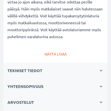
virtaa jo ajon aikana, eikä tarvitse odottaa perille
pääsyä. Näin myös matkalaiset saavat niin halutessaan
välillä viihdykettä. Voit käyttää tupakansytytinlaturia
myös matkailuautossa, moottoriveneessä tai
moottoripyörässä. Voit käyttää autolaturiamme myös
puhelimen varalaturina autossa.
Huawei
P40, P40 Pro / P30, P30 Lite p
uhelimen
NÄYTÄ LISÄÄ
autolaturi
✔ Tehokas tarvikelaturi USB C Type C liitännällä
TEKNISET TIEDOT
auton tupakansytyttimeen
✔ Laadukas: taipuisa ja murtumaton latauskaapeli
ja murtumaton liitin
YHTEENSOPIVUUS
✔ Moderni teknologia ja nopea lataus
✔ Turvallinen: suojattu oikosululta, ylikuumenemiselta
ARVOSTELUT
ja ylijännitteeltä, automaattinen virrankatkaisu