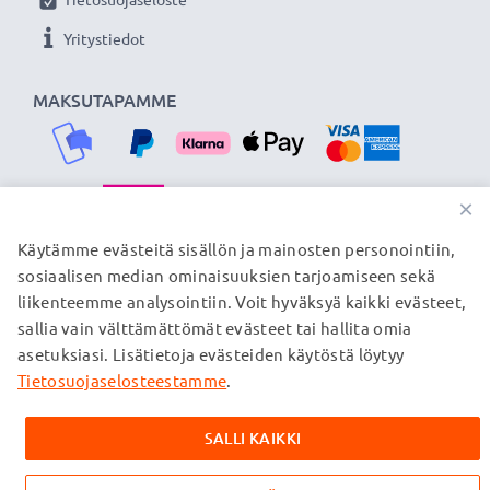
Yritystiedot
MAKSUTAPAMME
×
TOIMITUSKUMPPANIMME
Käytämme evästeitä sisällön ja mainosten personointiin,
sosiaalisen median ominaisuuksien tarjoamiseen sekä
liikenteemme analysointiin. Voit hyväksyä kaikki evästeet,
sallia vain välttämättömät evästeet tai hallita omia
© subtel.fi 2026
asetuksiasi. Lisätietoja evästeiden käytöstä löytyy
Kaikki hinnat sisältävät arvonlisäveron, mutta ei
toimituskuluja. Kaikki sivuillamme mainitut tavaramerkit ovat
Tietosuojaselosteestamme
.
omistajiensa rekisteröimiä tavaramerkkejä, ja ne mainitaan
verkkosivuillamme ainoastaan tuotteitamme koskevan
SALLI KAIKKI
tiedon vuoksi.