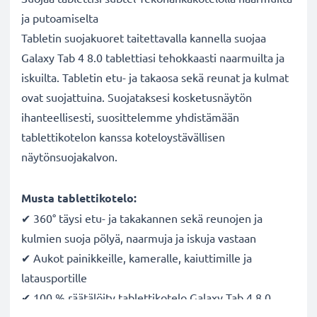
ja putoamiselta
Tabletin suojakuoret taitettavalla kannella suojaa
Galaxy Tab 4 8.0 tablettiasi tehokkaasti naarmuilta ja
iskuilta. Tabletin etu- ja takaosa sekä reunat ja kulmat
ovat suojattuina. Suojataksesi kosketusnäytön
ihanteellisesti, suosittelemme yhdistämään
tablettikotelon kanssa koteloystävällisen
näytönsuojakalvon.
Musta tablettikotelo:
✔ 360° täysi etu- ja takakannen sekä reunojen ja
kulmien suoja pölyä, naarmuja ja iskuja vastaan
✔ Aukot painikkeille, kameralle, kaiuttimille ja
latausportille
✔ 100 % räätälöity tablettikotelo Galaxy Tab 4 8.0