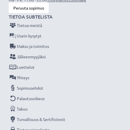
siksi tarjoamme 36 kuukauden takuun!
Peruuta sopimus
TIETOA SUBTELISTA
Tietoa meistä
Usein kysytyt
Maksu ja toimitus
Jälleenmyyjäksi
Luettelot
Yhteys
Sopimusehdot
Palautusoikeus
Takuu
Turvallisuus & Sertifioinnit
Tietosuojaseloste