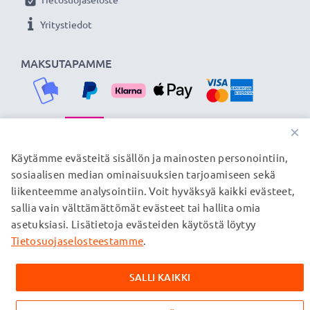
Yritystiedot
MAKSUTAPAMME
×
TOIMITUSKUMPPANIMME
Käytämme evästeitä sisällön ja mainosten personointiin,
sosiaalisen median ominaisuuksien tarjoamiseen sekä
liikenteemme analysointiin. Voit hyväksyä kaikki evästeet,
sallia vain välttämättömät evästeet tai hallita omia
© subtel.fi 2026
asetuksiasi. Lisätietoja evästeiden käytöstä löytyy
Kaikki hinnat sisältävät arvonlisäveron, mutta ei
toimituskuluja. Kaikki sivuillamme mainitut tavaramerkit ovat
Tietosuojaselosteestamme
.
omistajiensa rekisteröimiä tavaramerkkejä, ja ne mainitaan
verkkosivuillamme ainoastaan tuotteitamme koskevan
SALLI KAIKKI
tiedon vuoksi.