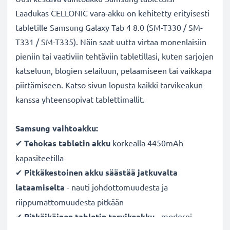
Laadukas CELLONIC vara-akku on kehitetty erityisesti
tabletille Samsung Galaxy Tab 4 8.0 (SM-T330 / SM-
T331 / SM-T335). Näin saat uutta virtaa monenlaisiin
pieniin tai vaativiin tehtäviin tabletillasi, kuten sarjojen
katseluun, blogien selailuun, pelaamiseen tai vaikkapa
piirtämiseen. Katso sivun lopusta kaikki tarvikeakun
kanssa yhteensopivat tablettimallit.
Samsung vaihtoakku:
✔
Tehokas tabletin akku
korkealla 4450mAh
kapasiteetilla
✔
Pitkäkestoinen akku säästää jatkuvalta
lataamiselta
- nauti johdottomuudesta ja
riippumattomuudesta pitkään
✔
Pitkäikäinen tabletin tarvikeakku
- moderni