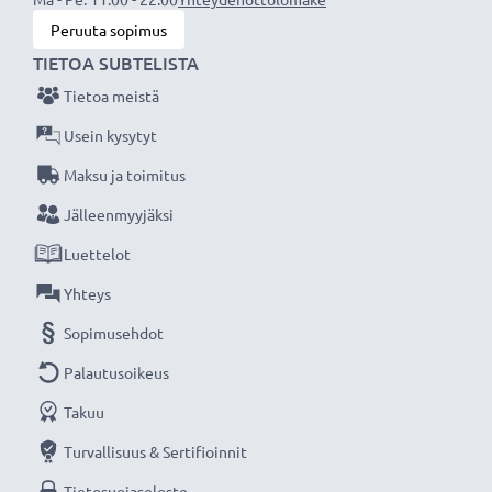
CELLONIC vaihtoakku - laatua edulliseen hintaan.
Peruuta sopimus
TIETOA SUBTELISTA
★
3 vuoden takuu
★
Tietoa meistä
Olemme vuonna 2004 perustettu kansainvälinen
verkkokauppa, joka tarjoaa laadukkaita tuotteita, ja
Usein kysytyt
siksi tarjoamme 36 kuukauden takuun!
Maksu ja toimitus
Jälleenmyyjäksi
Luettelot
Yhteys
Sopimusehdot
Palautusoikeus
Takuu
Turvallisuus & Sertifioinnit
Tietosuojaseloste