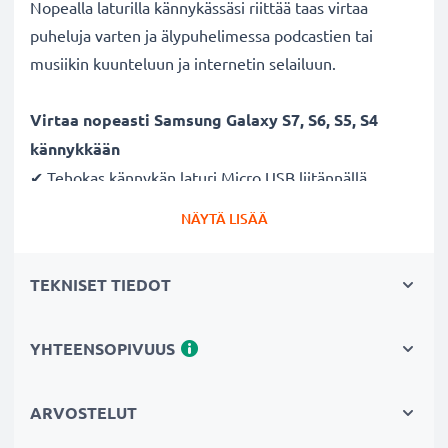
Nopealla laturilla kännykässäsi riittää taas virtaa
puheluja varten ja älypuhelimessa podcastien tai
musiikin kuunteluun ja internetin selailuun.
Virtaa nopeasti Samsung Galaxy S7, S6, S5, S4
kännykkään
✔ Tehokas kännykän laturi Micro USB liitännällä
✔ Kestävä latausjohto - murtumaton johto ja liitin
NÄYTÄ LISÄÄ
✔ Nopea lataus - kännykän pikalaturi 1A / 1000mA
ampeerilla ja lyhyellä latausajalla
TEKNISET TIEDOT
Laturi tukee akun pitkää käyttöikää
✔ Hellävarainen ja turvallinen lataus - moderni
YHTEENSOPIVUUS
verkkovirtalaturi tukee akun pitkäikäistä käyttöä
✔ Turvallinen - CE ja RoHS -sertifikaatit
ARVOSTELUT
✔ Pieni ja kevyt - sopii matkalaturiksi reissuun