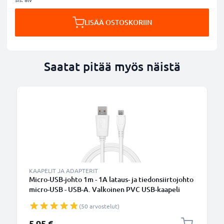
LISÄÄ OSTOSKORIIN
Saatat pitää myös näistä
B
KAAPELIT JA ADAPTERIT
Micro-USB-johto 1m - 1A lataus- ja tiedonsiirtojohto
micro-USB - USB-A. Valkoinen PVC USB-kaapeli
(50 arvostelut)
5,95 €