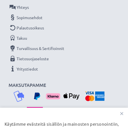
★ 3 vuoden takuu ★
Yhteys
Olemme vuonna 2004 perustettu kansainvälinen
Sopimusehdot
verkkokauppa, joka tarjoaa laadukkaita tuotteita, ja
Palautusoikeus
siksi tarjoamme 36 kuukauden takuun!
Takuu
Turvallisuus & Sertifioinnit
Tietosuojaseloste
Yritystiedot
MAKSUTAPAMME
×
TOIMITUSKUMPPANIMME
Käytämme evästeitä sisällön ja mainosten personointiin,