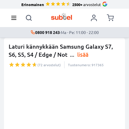
Erinomainen
2500+
arvostelut
0800 918 243
·
Ma - Pe: 11:00 - 22:00
Laturi kännykkään Samsung Galaxy S7,
S6, S5, S4 / Edge / Not
...
lisää
(72 arvostelut)
Tuotenumero: 917365