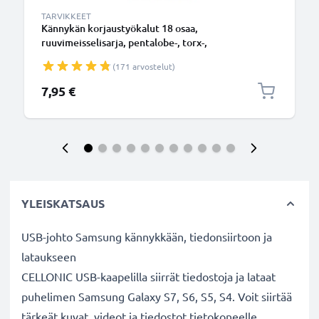
TARVIKKEET
Kännykän korjaustyökalut 18 osaa,
ruuvimeisselisarja, pentalobe-, torx-,
ristikärkiruuvimeisseli, muovivipu, imukuppi,
(171 arvostelut)
pinsetit ja tarra - älypuhelimen avaustyökalut
tarkkuustyöhön
7,95 €
YLEISKATSAUS
USB-johto Samsung kännykkään, tiedonsiirtoon ja
lataukseen
CELLONIC USB-kaapelilla siirrät tiedostoja ja lataat
puhelimen Samsung Galaxy S7, S6, S5, S4. Voit siirtää
tärkeät kuvat, videot ja tiedostot tietokoneelle