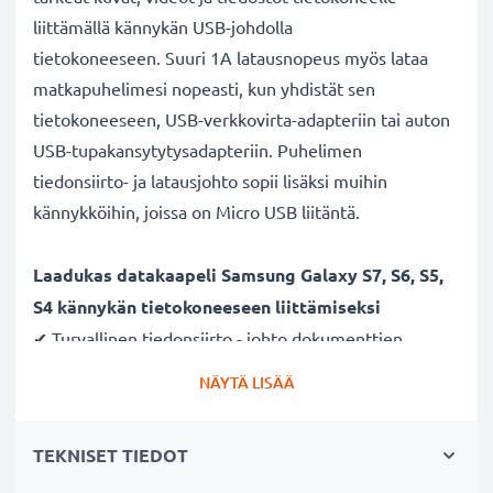
liittämällä kännykän USB-johdolla
tietokoneeseen. Suuri 1A latausnopeus myös lataa
matkapuhelimesi nopeasti, kun yhdistät sen
tietokoneeseen, USB-verkkovirta-adapteriin tai auton
USB-tupakansytytysadapteriin. Puhelimen
tiedonsiirto- ja latausjohto sopii lisäksi muihin
kännykköihin, joissa on Micro USB liitäntä.
Laadukas datakaapeli Samsung Galaxy S7, S6, S5,
S4 kännykän tietokoneeseen liittämiseksi
✔ Turvallinen tiedonsiirto - johto dokumenttien,
kuvien, videoiden ja musiikin turvalliseen
NÄYTÄ LISÄÄ
tietokoneelle siirtämiseen
✔ Ohjelmistopäivitykset - suuren tietomäärän siirto
TEKNISET TIEDOT
suurella 480 MBit/s - USB 2.0 nopeudella
✔ Nopea tiedonsiirto - tiedonsiirtokaapeli uusimmalla