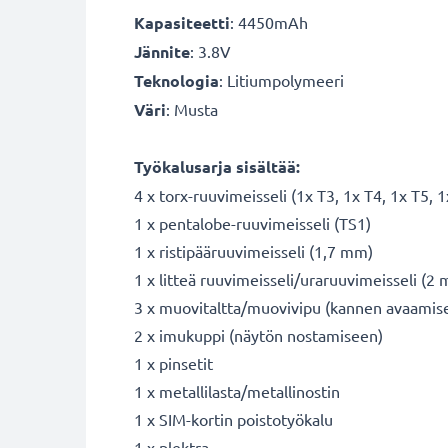
Kapasiteetti
: 4450mAh
Jännite
: 3.8V
Teknologia
: Litiumpolymeeri
Väri
: Musta
Työkalusarja sisältää:
4 x torx-ruuvimeisseli (1x T3, 1x T4, 1x T5, ​​
1 x pentalobe-ruuvimeisseli (TS1)
1 x ristipääruuvimeisseli (1,7 mm)
1 x litteä ruuvimeisseli/uraruuvimeisseli (2
3 x muovitaltta/muovivipu (kannen avaamis
2 x imukuppi (näytön nostamiseen)
1 x pinsetit
1 x metallilasta/metallinostin
1 x SIM-kortin poistotyökalu
1 x plektra