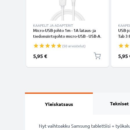
KAAPELIT JA ADAPTERIT
KAAPEL
Micro-USB-johto 1m - 1A lataus- ja
USB-jo
tiedonsiirtojohto micro-USB - USB-A.
Tab 3 8
Valkoinen PVC USB-kaapeli
/ A 10 
(50 arvostelut)
Galaxy
lataus
5,95 €
5,95 
kaapel
Tekniset
Yleiskatsaus
Nyt vaihtoakku Samsung tablettiisi + työkalu