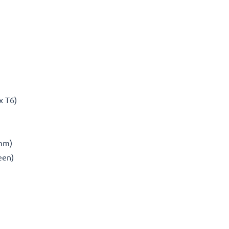
1x T6)
 mm)
een)