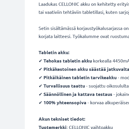
Laadukas CELLONIC akku on kehitetty erityise
tai vaativiin tehtäviin tabletillasi, kuten sa
Setin sisältämässä korjaustyökalusarjassa on k
korjata laitteesi. Työkalumme ovat ruostuma
Tabletin akku:
✔
Tehokas tabletin akku
korkealla 4450mAh
✔
Pitkäkestoinen akku säästää jatkuvalt
✔
Pitkäikäinen tabletin tarvikeakku
- mode
✔
Turvallisuus taattu
- suojattu oikosulult
✔
Säännöllinen ja kattava testaus
- jokai
✔
100% yhteensopiva
- korvaa alkuperäis
Akun tekniset tiedot:
Tuotemerkki
: CELLONIC vaihtoakku