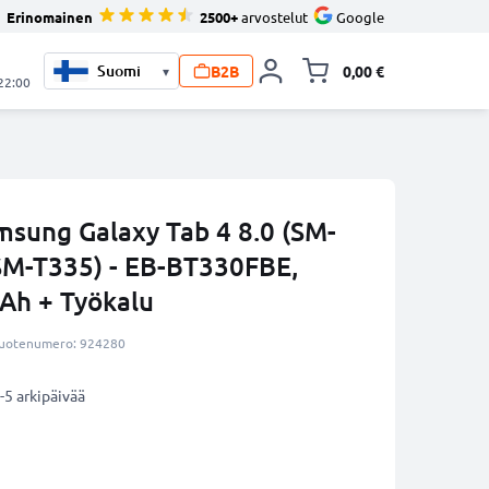
Erinomainen
2500+
arvostelut
Google
B2B
0,00 €
▾
Vaihda miniva
 22:00
msung Galaxy Tab 4 8.0 (SM-
SM-T335) - EB-BT330FBE,
Ah + Työkalu
uotenumero: 924280
-5 arkipäivää