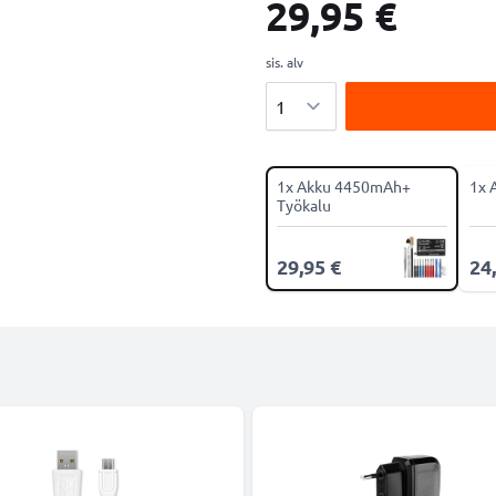
29,95 €
sis. alv
Määrä
1x Akku 4450mAh+
1x 
Työkalu
29,95 €
24