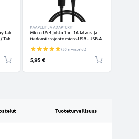
KAAPELIT JA ADAPTERIT
KAAPELIT
xy Tab
Micro-USB-johto 1m - 1A lataus- ja
USB-joht
 / Tab
tiedonsiirtojohto micro-USB - USB-A.
Tab 3 8 / 
 9.6 /
Musta PVC USB-kaapeli
Tab 4 10 
(50 arvostelut)
xy Note
9.6 / Tab
aturi,
Note 8 -
5,95 €
5,95 €
Musta PV
ostelut
Tuoteturvallisuus