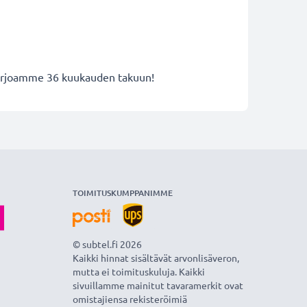
 tarjoamme 36 kuukauden takuun!
TOIMITUSKUMPPANIMME
© subtel.fi 2026
Kaikki hinnat sisältävät arvonlisäveron,
mutta ei toimituskuluja. Kaikki
sivuillamme mainitut tavaramerkit ovat
omistajiensa rekisteröimiä