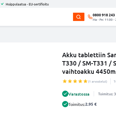
Huippulaatua - EU-sertifioitu
0800 918 243
Ma - Pe: 11:00 -
Akku tablettiin Sa
T330 / SM-T331 / 
vaihtoakku 4450m
(1 arvostelut)
T
Varastossa
Toimitus: 3
2.95 €
Toimitus: