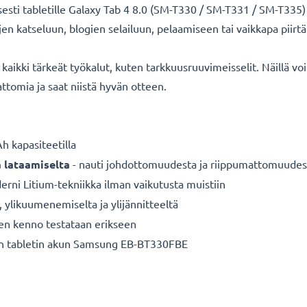
sti tabletille Galaxy Tab 4 8.0 (SM-T330 / SM-T331 / SM-T335) .
rjojen katseluun, blogien selailuun, pelaamiseen tai vaikkapa piir
aikki tärkeät työkalut, kuten tarkkuusruuvimeisselit. Näillä voit 
ttomia ja saat niistä hyvän otteen.
 kapasiteetilla
a lataamiselta
- nauti johdottomuudesta ja riippumattomuudes
rni Litium-tekniikka ilman vaikutusta muistiin
a, ylikuumenemiselta ja ylijännitteeltä
nen kenno testataan erikseen
en tabletin akun Samsung EB-BT330FBE