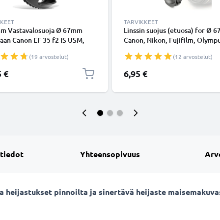
KKEET
TARVIKKEET
m Vastavalosuoja Ø 67mm
Linssin suojus (etuosa) for Ø 
aan Canon EF 35 f2 IS USM,
Canon, Nikon, Fujifilm, Olympu
SEL85F18, Sony SEL18200 -
Sony, Panasonic, Pentax, Snap
(19 arvostelut)
(12 arvostelut)
kierteeseen kiinnitettävä
Inside handle / Central Pinch 
alli / tulppaani / terälehti
Kansi
5 €
6,95 €
alosuoja tuotemerkiltä
NIC
 tiedot
Yhteensopivuus
Arv
sta heijastukset pinnoilta ja sinertävä heijaste maisemaku