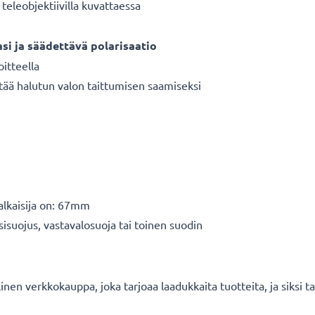
teleobjektiivilla kuvattaessa
asi ja säädettävä polarisaatio
oitteella
tää halutun valon taittumisen saamiseksi
halkaisija on: 67mm
sisuojus, vastavalosuoja tai toinen suodin
en verkkokauppa, joka tarjoaa laadukkaita tuotteita, ja siksi