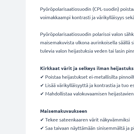
Pyöröpolarisaatiosuodin (CPL-suodin) poistaa 
voimakkaampi kontrasti ja värikylläisyys se
Pyöröpolarisaatiosuodin polarisoi valon säh
maisemakuvista ulkona aurinkoisella säällä si
tulevia valon heijastuksia veden tai lasin pinn
Kirkkaat värit ja selkeys ilman heijastuks
✔ Poistaa heijastukset ei-metallisilta pinnoil
✔ Lisää värikylläisyyttä ja kontrastia ja tuo e
✔ Mahdollistaa valokuvaamisen heijastavien p
Maisemakuvaukseen
✔ Tekee sateenkaaren värit näkyvämmiksi
✔ Saa taivaan näyttämään sinisemmältä ja p