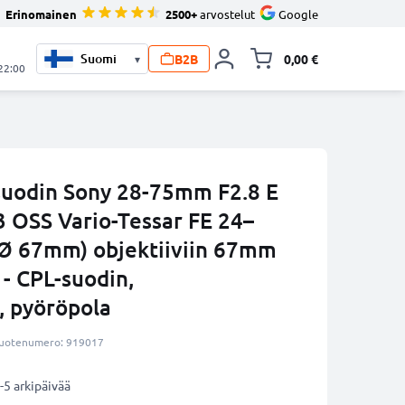
Erinomainen
2500+
arvostelut
Google
B2B
0,00 €
▾
Vaihda miniva
 22:00
suodin Sony 28-75mm F2.8 E
 OSS Vario-Tessar FE 24–
Ø 67mm) objektiiviin 67mm
 - CPL-suodin,
, pyöröpola
uotenumero: 919017
-5 arkipäivää