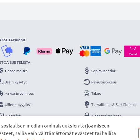
AKSUTAPAMME
ETOA SUBTELISTA
Tietoa meistä
Sopimusehdot
Usein kysytyt
Palautusoikeus
Maksu ja toimitus
Takuu
Jälleenmyyjäksi
Turvallisuus & Sertifioinnit
Luettelot
Tietosuojaseloste
, sosiaalisen median ominaisuuksien tarjoamiseen
Yhteys
Yritystiedot
steet, sallia vain välttämättömät evästeet tai hallita