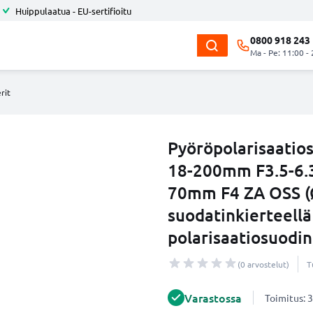
Huippulaatua - EU-sertifioitu
0800 918 243
Ma - Pe: 11:00 -
rit
Pyöröpolarisaatio
18-200mm F3.5-6.3
70mm F4 ZA OSS (
suodatinkierteellä
polarisaatiosuodin
(0 arvostelut)
T
Varastossa
Toimitus: 3