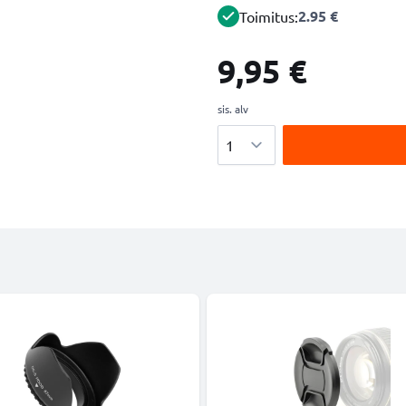
2.95 €
Toimitus:
9,95 €
sis. alv
Määrä