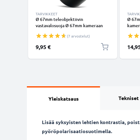
TARVIKKEET
TARVI
Ø 67mm teleobjektiivin
Ø 67m
vastavalosuoja Ø 67mm kameraan
kamer
Universal Ø 67mm -
Sony 
(7 arvostelut)
suodinkierteeseen kiinnitettävä
suodin
pyöreä vastavalosuoja tuotemerkiltä
kukkam
9,95 €
14,9
CELLONIC
vastav
CELLO
Tekniset
Yleiskatsaus
Lisää syksyisten lehtien kontrastia, poi
pyöröpolarisaatiosuotimella.