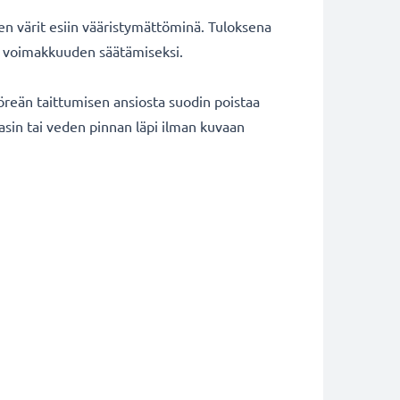
ten värit esiin vääristymättöminä. Tuloksena
tin voimakkuuden säätämiseksi.
öreän taittumisen ansiosta suodin poistaa
lasin tai veden pinnan läpi ilman kuvaan