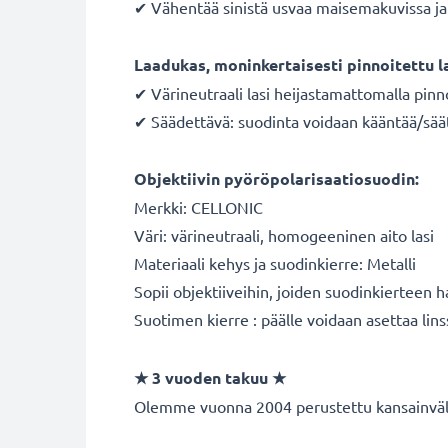
✔ Vähentää sinistä usvaa maisemakuvissa ja 
Laadukas, moninkertaisesti pinnoitettu l
✔ Värineutraali lasi heijastamattomalla pinn
✔ Säädettävä: suodinta voidaan kääntää/sää
Objektiivin pyöröpolarisaatiosuodin:
Merkki: CELLONIC
Väri: värineutraali, homogeeninen aito lasi
Materiaali kehys ja suodinkierre: Metalli
Sopii objektiiveihin, joiden suodinkierteen 
Suotimen kierre : päälle voidaan asettaa lins
★ 3 vuoden takuu ★
Olemme vuonna 2004 perustettu kansainvälin