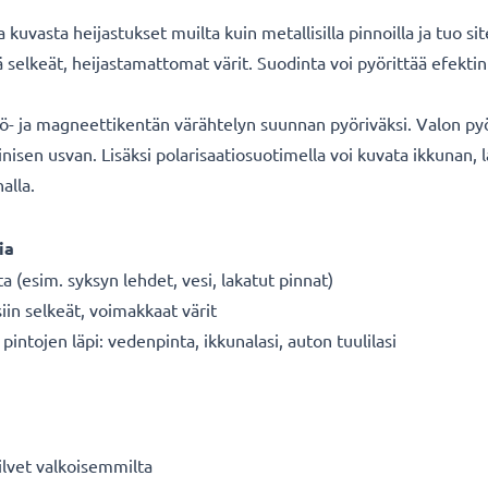
kuvasta heijastukset muilta kuin metallisilla pinnoilla ja tuo si
kä selkeät, heijastamattomat värit. Suodinta voi pyörittää efek
kö- ja magneettikentän värähtelyn suunnan pyöriväksi. Valon py
nisen usvan. Lisäksi polarisaatiosuotimella voi kuvata ikkunan, 
alla.
ia
ta (esim. syksyn lehdet, vesi, lakatut pinnat)
siin selkeät, voimakkaat värit
intojen läpi: vedenpinta, ikkunalasi, auton tuulilasi
ilvet valkoisemmilta