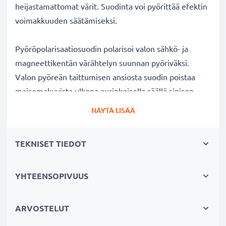
heijastamattomat värit. Suodinta voi pyörittää efektin
voimakkuuden säätämiseksi.
Pyöröpolarisaatiosuodin polarisoi valon sähkö- ja
magneettikentän värähtelyn suunnan pyöriväksi.
Valon pyöreän taittumisen ansiosta suodin poistaa
maisemakuvista ulkona aurinkoisella säällä sinisen
usvan. Lisäksi polarisaatiosuotimella voi kuvata
NÄYTÄ LISÄÄ
ikkunan, lasin tai veden pinnan läpi ilman kuvaan
tulevia valon heijastuksia veden tai lasin pinnalla.
TEKNISET TIEDOT
Kirkkaat värit ja selkeys ilman heijastuksia
YHTEENSOPIVUUS
✔ Poistaa heijastukset ei-metallisilta pinnoilta (esim.
syksyn lehdet, vesi, lakatut pinnat)
✔ Lisää värikylläisyyttä ja kontrastia ja tuo esiin
ARVOSTELUT
selkeät, voimakkaat värit