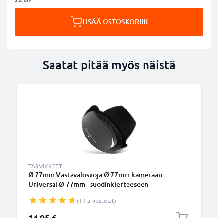
LISÄÄ OSTOSKORIIN
Saatat pitää myös näistä
TARVIKKEET
Ø 77mm Vastavalosuoja Ø 77mm kameraan
Universal Ø 77mm - suodinkierteeseen
kiinnitettävä kukkamalli / tulppaani / terälehti
(11 arvostelut)
vastavalosuoja tuotemerkiltä CELLONIC
14,95 €