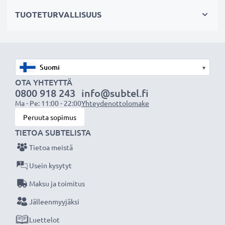
✔ Mahdollistaa valokuvaamisen heijastavien pintojen
TUOTETURVALLISUUS
läpi: vedenpinta, ikkunalasi, auton tuulilasi
Maisemakuvaukseen
✔ Tekee sateenkaaren värit näkyvämmiksi
▾
✔ Saa taivaan näyttämään sinisemmältä ja pilvet
OTA YHTEYTTÄ
0800 918 243
info@subtel.fi
valkoisemmilta
Ma - Pe: 11:00 - 22:00
Yhteydenottolomake
✔ Vähentää sinistä usvaa maisemakuvissa ja
Peruuta sopimus
teleobjektiivilla kuvattaessa
TIETOA SUBTELISTA
Tietoa meistä
Laadukas, moninkertaisesti pinnoitettu lasi ja
säädettävä polarisaatio
Usein kysytyt
✔ Värineutraali lasi heijastamattomalla pinnoitteella
Maksu ja toimitus
✔ Säädettävä: suodinta voidaan kääntää/säätää
Jälleenmyyjäksi
halutun valon taittumisen saamiseksi
Luettelot