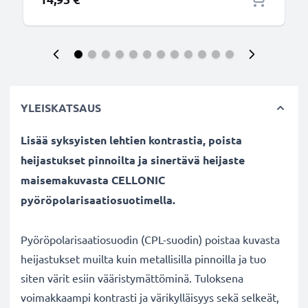
YLEISKATSAUS
Lisää syksyisten lehtien kontrastia, poista
heijastukset pinnoilta ja sinertävä heijaste
maisemakuvasta CELLONIC
pyöröpolarisaatiosuotimella.
Pyöröpolarisaatiosuodin (CPL-suodin) poistaa kuvasta
heijastukset muilta kuin metallisilla pinnoilla ja tuo
siten värit esiin vääristymättöminä. Tuloksena
voimakkaampi kontrasti ja värikylläisyys sekä selkeät,