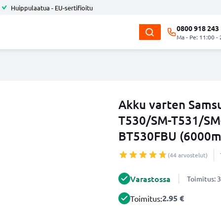
Huippulaatua - EU-sertifioitu
0800 918 243
Ma - Pe: 11:00 -
Akku varten Samsu
T530/SM-T531/SM-
BT530FBU (6000mA
(44 arvostelut)
Varastossa
Toimitus: 3
2.95 €
Toimitus: