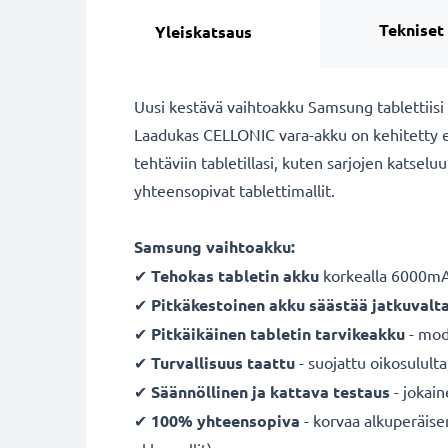
Tekniset
Yleiskatsaus
Uusi kestävä vaihtoakku Samsung tablettiisi
Laadukas CELLONIC vara-akku on kehitetty eri
tehtäviin tabletillasi, kuten sarjojen katsel
yhteensopivat tablettimallit.
Samsung vaihtoakku:
✔
Tehokas tabletin akku
korkealla 6000mAh
✔
Pitkäkestoinen akku säästää jatkuvalt
✔
Pitkäikäinen tabletin tarvikeakku
- mode
✔
Turvallisuus taattu
- suojattu oikosulult
✔
Säännöllinen ja kattava testaus
- jokai
✔
100% yhteensopiva
- korvaa alkuperäise