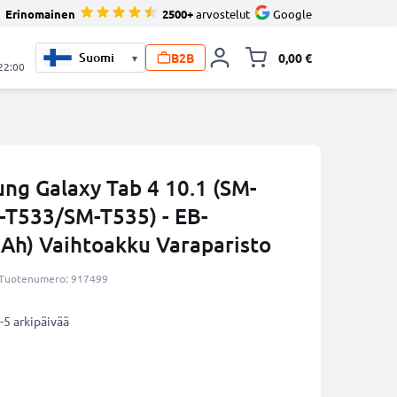
Erinomainen
2500+
arvostelut
Google
B2B
0,00 €
▾
Vaihda miniva
 22:00
ng Galaxy Tab 4 10.1 (SM-
T533/SM-T535) - EB-
h) Vaihtoakku Varaparisto
Tuotenumero: 917499
-5 arkipäivää