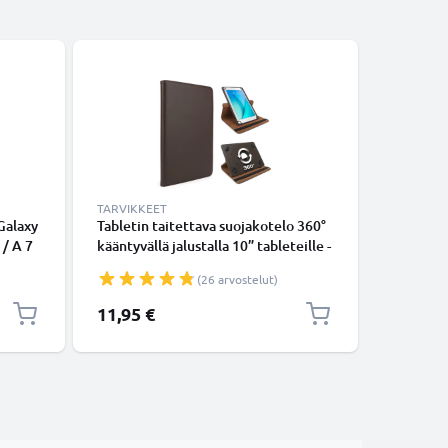
TARVIKKEET
TARVIKKE
Galaxy
Tabletin taitettava suojakotelo 360°
Tabletin
 / A 7
kääntyvällä jalustalla 10” tableteille -
Tab 4 10
/
ruskea keinonahkainen tabletin
T533 / SM
(26 arvostelut)
1m
kotelo tuotemerkiltä subtel
Tekonahk
B-
11,95 €
9,95 €