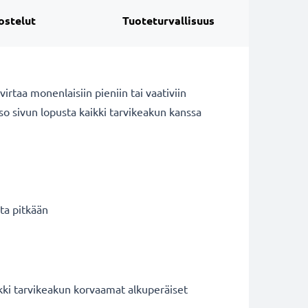
ostelut
Tuoteturvallisuus
rtaa monenlaisiin pieniin tai vaativiin
tso sivun lopusta kaikki tarvikeakun kanssa
ta pitkään
kki tarvikeakun korvaamat alkuperäiset