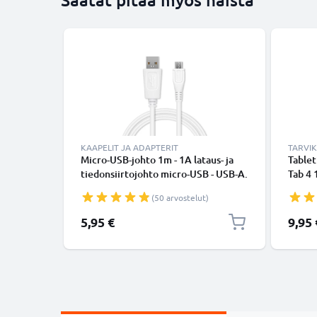
KAAPELIT JA ADAPTERIT
TARVI
Micro-USB-johto 1m - 1A lataus- ja
Tablet
tiedonsiirtojohto micro-USB - USB-A.
Tab 4 
Valkoinen PVC USB-kaapeli
T533 /
(50 arvostelut)
Tumma
taitet
5,95 €
9,95 