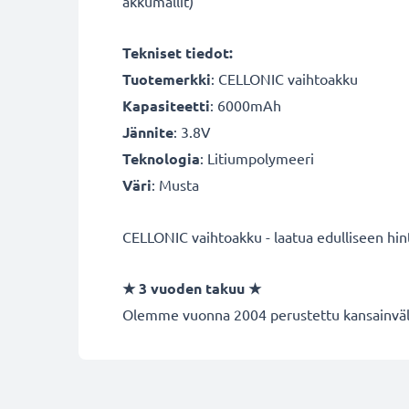
akkumallit)
Tekniset tiedot:
Tuotemerkki
: CELLONIC vaihtoakku
Kapasiteetti
: 6000mAh
Jännite
: 3.8V
Teknologia
: Litiumpolymeeri
Väri
: Musta
CELLONIC vaihtoakku - laatua edulliseen hin
★
3 vuoden takuu
★
Olemme vuonna 2004 perustettu kansainvälin