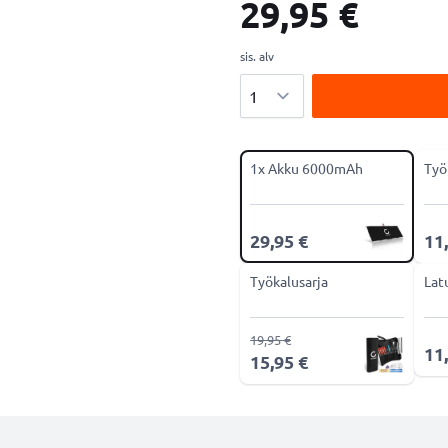
29,95 €
sis. alv
Määrä
1x Akku 6000mAh
Työ
29,95 €
11
Työkalusarja
Lat
19,95 €
11
15,95 €