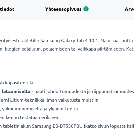
 tiedot
Yhteensopivuus
Arv
tyisesti tabletille Samsung Galaxy Tab 4 10.1. Näin saat uutta vi
uun, blogien selailuun, pelaamiseen tai vaikkapa piirtämiseen. Ka
 kapasiteetilla
a lataamiselta
- nauti johdottomuudesta ja riippumattomuudes
rni Litium-tekniikka ilman vaikutusta muistiin
a, ylikuumenemiselta ja ylijännitteeltä
nen kenno testataan erikseen
n tabletin akun Samsung EB-BT530FBU (katso sivun lopusta kai