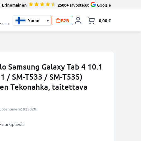
Erinomainen
2500+
arvostelut
Google
B2B
0,00 €
▾
Vaihda miniva
 22:00
elo Samsung Galaxy Tab 4 10.1
1 / SM-T533 / SM-T535)
inen Tekonahka, taitettava
uotenumero: 923028
-5 arkipäivää