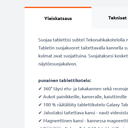
Tekniset
Yleiskatsaus
Suojaa tablettisi subtel Tekonahkakotelolla 
Tabletin suojakuoret taitettavalla kannella su
kulmat ovat suojattuina. Suojataksesi koske
näytönsuojakalvon.
punainen tablettikotelo:
✔ 360° täysi etu- ja takakannen sekä reunoje
✔ Aukot painikkeille, kameralle, kaiuttimille 
✔ 100 % räätälöity tablettikotelo Galaxy Tab
✔ Jalustaksi taitettava kansi - nauti videoist
✔ Magneettinen kansi - kannessa magneettik