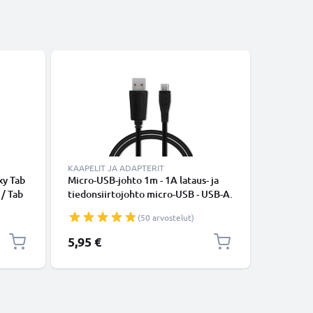
KAAPELIT JA ADAPTERIT
KAAPELIT
xy Tab
Micro-USB-johto 1m - 1A lataus- ja
USB-joht
 / Tab
tiedonsiirtojohto micro-USB - USB-A.
Tab 3 8 / 
 9.6 /
Musta PVC USB-kaapeli
Tab 4 10 
(50 arvostelut)
xy Note
9.6 / Tab
aturi,
Note 8 -
5,95 €
5,95 €
Musta PV