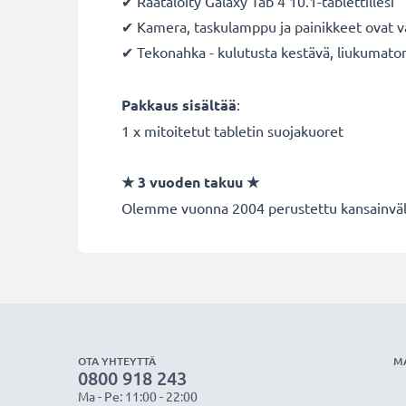
✔ Räätälöity Galaxy Tab 4 10.1-tablettillesi
✔ Kamera, taskulamppu ja painikkeet ovat va
✔ Tekonahka - kulutusta kestävä, liukumaton 
Pakkaus sisältää
:
1 x mitoitetut tabletin suojakuoret
★
3 vuoden takuu
★
Olemme vuonna 2004 perustettu kansainvälin
OTA YHTEYTTÄ
M
0800 918 243
Ma - Pe: 11:00 - 22:00