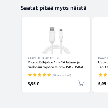
Saatat pitää myös näistä
KAAPELIT JA ADAPTERIT
KAAPEL
Micro-USB-johto 1m - 1A lataus- ja
USB-jo
tiedonsiirtojohto micro-USB - USB-A.
Tab 3 8
Valkoinen PVC USB-kaapeli
/ A 10 
(50 arvostelut)
Galaxy
lataus
5,95 €
5,95 
kaapel