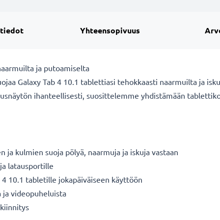
 tiedot
Yhteensopivuus
Arv
naarmuilta ja putoamiselta
ojaa Galaxy Tab 4 10.1 tablettiasi tehokkaasti naarmuilta ja iskui
tusnäytön ihanteellisesti, suosittelemme yhdistämään tablettiko
n ja kulmien suoja pölyä, naarmuja ja iskuja vastaan
ja latausportille
 4 10.1 tabletille jokapäiväiseen käyttöön
a ja videopuheluista
iinnitys