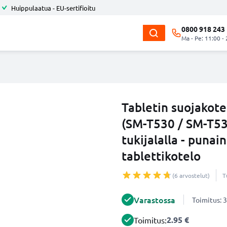
Huippulaatua - EU-sertifioitu
0800 918 243
Ma - Pe: 11:00 -
Tabletin suojakot
(SM-T530 / SM-T53
tukijalalla - puna
tablettikotelo
(6 arvostelut)
T
Varastossa
Toimitus: 3
2.95 €
Toimitus: