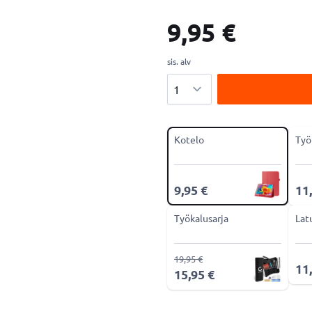
9,95 €
sis. alv
Määrä
Kotelo
Työ
9,95 €
11
Työkalusarja
Lat
19,95 €
11
15,95 €