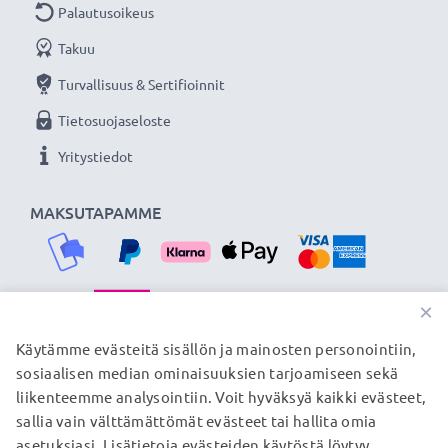
Palautusoikeus
Takuu
Turvallisuus & Sertifioinnit
Tietosuojaseloste
Yritystiedot
MAKSUTAPAMME
×
TOIMITUSKUMPPANIMME
Käytämme evästeitä sisällön ja mainosten personointiin,
sosiaalisen median ominaisuuksien tarjoamiseen sekä
liikenteemme analysointiin. Voit hyväksyä kaikki evästeet,
sallia vain välttämättömät evästeet tai hallita omia
© subtel.fi 2026
asetuksiasi. Lisätietoja evästeiden käytöstä löytyy
Kaikki hinnat sisältävät arvonlisäveron, mutta ei