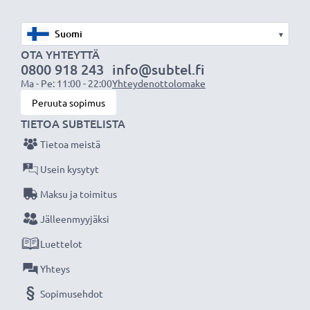
★
3 vuoden takuu
★
▾
Olemme vuonna 2004 perustettu kansainvälinen
OTA YHTEYTTÄ
verkkokauppa, joka tarjoaa laadukkaita tuotteita, ja
0800 918 243
info@subtel.fi
Ma - Pe: 11:00 - 22:00
Yhteydenottolomake
siksi tarjoamme 36 kuukauden takuun!
Peruuta sopimus
TIETOA SUBTELISTA
Tietoa meistä
Usein kysytyt
Maksu ja toimitus
Jälleenmyyjäksi
Luettelot
Yhteys
Sopimusehdot