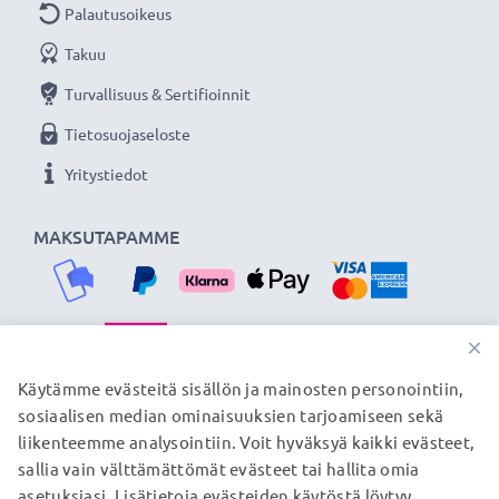
Palautusoikeus
Takuu
Turvallisuus & Sertifioinnit
Tietosuojaseloste
Yritystiedot
MAKSUTAPAMME
×
TOIMITUSKUMPPANIMME
Käytämme evästeitä sisällön ja mainosten personointiin,
sosiaalisen median ominaisuuksien tarjoamiseen sekä
liikenteemme analysointiin. Voit hyväksyä kaikki evästeet,
sallia vain välttämättömät evästeet tai hallita omia
© subtel.fi 2026
asetuksiasi. Lisätietoja evästeiden käytöstä löytyy
Kaikki hinnat sisältävät arvonlisäveron, mutta ei