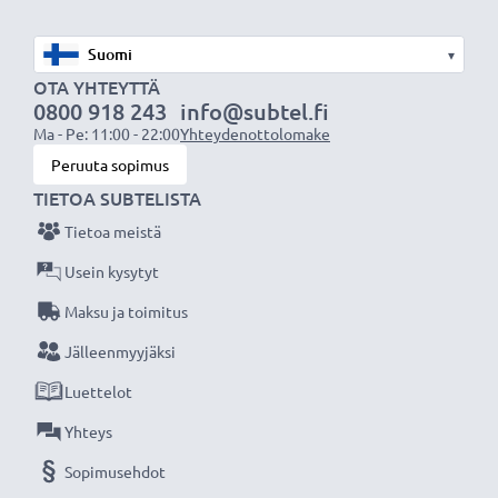
★
3 vuoden takuu
★
▾
Olemme vuonna 2004 perustettu kansainvälinen
OTA YHTEYTTÄ
verkkokauppa, joka tarjoaa laadukkaita tuotteita, ja
0800 918 243
info@subtel.fi
Ma - Pe: 11:00 - 22:00
Yhteydenottolomake
siksi tarjoamme 36 kuukauden takuun!
Peruuta sopimus
TIETOA SUBTELISTA
Tietoa meistä
Usein kysytyt
Maksu ja toimitus
Jälleenmyyjäksi
Luettelot
Yhteys
Sopimusehdot