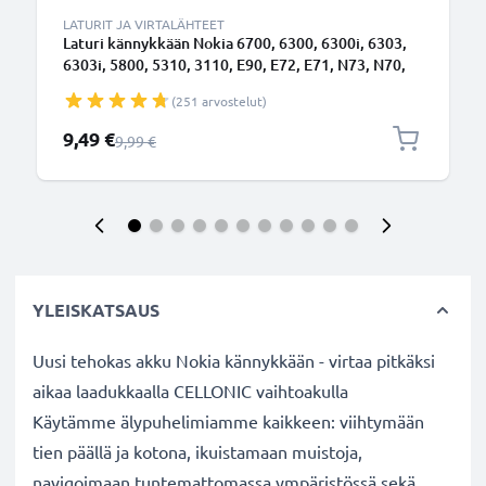
LATURIT JA VIRTALÄHTEET
Laturi kännykkään Nokia 6700, 6300, 6300i, 6303,
6303i, 5800, 5310, 3110, E90, E72, E71, N73, N70,
N8 - 2.5W, 0.5A / 500mA, 1.10m latausjohto, laturi
(251 arvostelut)
Erikoishinta
9,49 €
Normaali hinta
9,99 €
YLEISKATSAUS
Uusi tehokas akku Nokia kännykkään - virtaa pitkäksi
aikaa laadukkaalla CELLONIC vaihtoakulla
Käytämme älypuhelimiamme kaikkeen: viihtymään
tien päällä ja kotona, ikuistamaan muistoja,
navigoimaan tuntemattomassa ympäristössä sekä