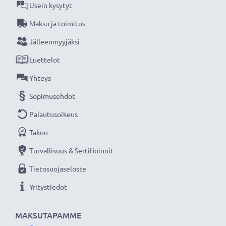
CELLONIC vaihtoakku - laatua edulliseen hintaan.
Usein kysytyt
Maksu ja toimitus
★
3 vuoden takuu
★
Jälleenmyyjäksi
Olemme vuonna 2004 perustettu kansainvälinen
Luettelot
verkkokauppa, joka tarjoaa laadukkaita tuotteita, ja
siksi tarjoamme 36 kuukauden takuun!
Yhteys
Sopimusehdot
Palautusoikeus
Takuu
Turvallisuus & Sertifioinnit
Tietosuojaseloste
Yritystiedot
MAKSUTAPAMME