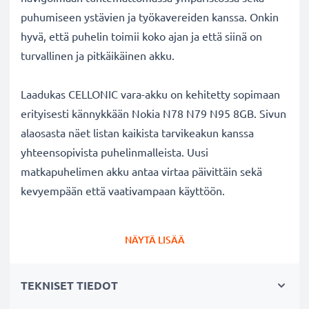
puhumiseen ystävien ja työkavereiden kanssa. Onkin
hyvä, että puhelin toimii koko ajan ja että siinä on
turvallinen ja pitkäikäinen akku.
Laadukas CELLONIC vara-akku on kehitetty sopimaan
erityisesti kännykkään Nokia N78 N79 N95 8GB. Sivun
alaosasta näet listan kaikista tarvikeakun kanssa
yhteensopivista puhelinmalleista. Uusi
matkapuhelimen akku antaa virtaa päivittäin sekä
kevyempään että vaativampaan käyttöön.
Nokia N78 N79 N95 8GB vaihtoakku:
NÄYTÄ LISÄÄ
✔
Nauti virtajohdosta
riippumattomuudesta
-
tarvikeakun pitkä käyttöaika vapauttaa jatkuvalta
TEKNISET TIEDOT
lataamiselta
✔
Pitkäikäinen
akku
täydellä teholla
- moderni ✔