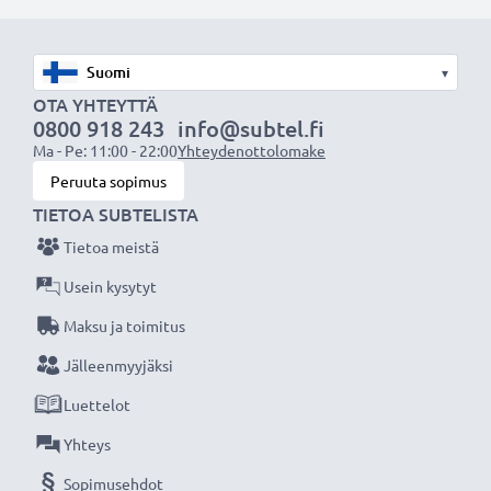
AV-johto sopii:
✔ Kotiteatteri- ja äänentoistojärjestelmiin
✔ Pelikonsoleihin
▾
✔ Televisioon & projektoreihin
OTA YHTEYTTÄ
✔ DVD- & blu-ray-soittimiin
0800 918 243
info@subtel.fi
Ma - Pe: 11:00 - 22:00
Yhteydenottolomake
✔ Subwoofereihin & vahvistimiin
Peruuta sopimus
TIETOA SUBTELISTA
Paranna ääni- ja kuvaelämystä subtel RCA-
johdolla, Erinomainen suorituskyky ja liitettävyys,
Tietoa meistä
3 vuoden takuu!
Usein kysytyt
Maksu ja toimitus
Jälleenmyyjäksi
Luettelot
Yhteys
Sopimusehdot