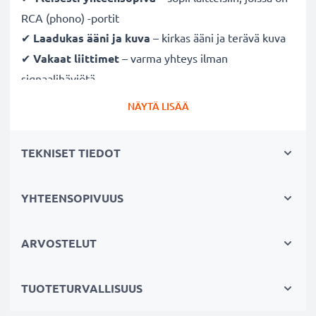
RCA (phono) -portit
✔
Laadukas ääni ja kuva
– kirkas ääni ja terävä kuva
✔
Vakaat liittimet
– varma yhteys ilman
signaalihäviötä
✔
Kestävä
– laadukkaasti valmistettu ja pitkäikäinen
NÄYTÄ LISÄÄ
suorituskyky
TEKNISET TIEDOT
Täysin yhteensopiva seuraavien laitteiden kanssa:
Cinch-liittimellä (keltainen (video) / valkoinen (audio
vasen) -punainen (audio oikea))
YHTEENSOPIVUUS
Cinch-liittimellä (keltainen (video) /valkoinen (audio
mono))
ARVOSTELUT
SCART-liittimellä (vain adapterilla, ei mukana
toimituksessa)
TUOTETURVALLISUUS