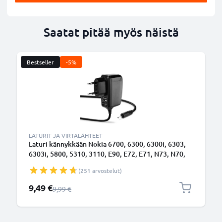
Saatat pitää myös näistä
Bestseller
-5%
LATURIT JA VIRTALÄHTEET
Laturi kännykkään Nokia 6700, 6300, 6300i, 6303,
6303i, 5800, 5310, 3110, E90, E72, E71, N73, N70,
N8 - 2.5W, 0.5A / 500mA, 1.10m latausjohto, laturi
(251 arvostelut)
Erikoishinta
9,49 €
Normaali hinta
9,99 €