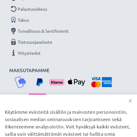
Palautusoikeus
Takuu
Turvallisuus & Sertifioinnit
Tietosuojaseloste
Yritystiedot
MAKSUTAPAMME
×
TOIMITUSKUMPPANIMME
Käytämme evästeitä sisällön ja mainosten personointiin,
sosiaalisen median ominaisuuksien tarjoamiseen sekä
liikenteemme analysointiin. Voit hyväksyä kaikki evästeet,
sallia vain välttämättömät evästeet tai hallita omia
© subtel.fi 2026