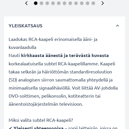
YLEISKATSAUS
Laadukas RCA-kaapeli erinomaisella ääni- ja
kuvanlaadulla
Nauti
kirkkaasta äänestä ja terävästä kuvasta
korkealaatuisella subtel RCA-kaapelillamme. Kaapeli
takaa selkeän ja häiriöttömän standardiresoluution
(SD) analogisen siirron saumattomalla yhteydellä ja
minimaalisella signaalihäviöllä. Voit liittää AV-johdolla
DVD-soittimen, pelikonsolin, kotiteatterin tai
äänentoistojärjestelmän televisioon.
Miksi valita subtel RCA-kaapeli?
✔
Yleisesti yhteensopiva
– sopii laitteisiin, joissa on