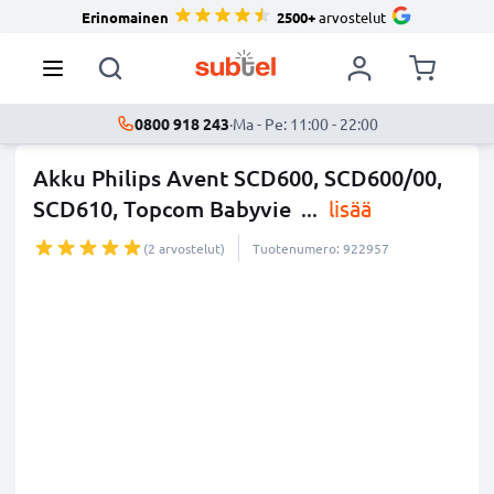
Erinomainen
2500+
arvostelut
0800 918 243
·
Ma - Pe: 11:00 - 22:00
Akku Philips Avent SCD600, SCD600/00,
SCD610, Topcom Babyvie
...
lisää
(2 arvostelut)
Tuotenumero: 922957