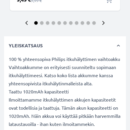
Normaali hinta
9,99 €
YLEISKATSAUS
100 % yhteensopiva Philips itkuhälyttimen vaihtoakku
Vaihtoakkumme on erityisesti suunniteltu sopimaan
itkuhälyttimeesi. Katso koko lista akkumme kanssa
yhteensopivista itkuhälytinmalleista alta.
Taattu 1020mAh kapasiteetti
Ilmoittamamme itkuhälyttimen akkujen kapasiteetit
ovat todellisia ja taattuja. Tämän akun kapasiteetti on
1020mAh. Näin akkua voi käyttää pitkään harvemmilla
lataustauoilla - ihan kuten ilmoitammekin.