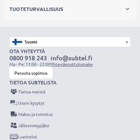
erinomaisesti vaihtoakuksi alkuperäisen akun sijaan tai
TUOTETURVALLISUUS
vara-akuksi.
Valitse CELLONIC, etkä tingi laadusta. Tilaa nyt!
▾
OTA YHTEYTTÄ
0800 918 243
info@subtel.fi
Ma - Pe: 11:00 - 22:00
Yhteydenottolomake
Peruuta sopimus
TIETOA SUBTELISTA
Tietoa meistä
Usein kysytyt
Maksu ja toimitus
Jälleenmyyjäksi
Luettelot