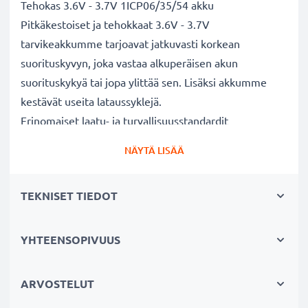
Tehokas 3.6V - 3.7V 1ICP06/35/54 akku
Pitkäkestoiset ja tehokkaat 3.6V - 3.7V
tarvikeakkumme tarjoavat jatkuvasti korkean
suorituskyvyn, joka vastaa alkuperäisen akun
suorituskykyä tai jopa ylittää sen. Lisäksi akkumme
kestävät useita lataussyklejä.
Erinomaiset laatu- ja turvallisuusstandardit
Olemme akkuasiantuntijoita jo vuodesta 2004 lähtien.
NÄYTÄ LISÄÄ
Kaikki akkumme testataan tarkasti, jotta ne täyttävät
kokonaan korkeimmat EU-standardit ja enemmänkin -
TEKNISET TIEDOT
siksi akuillamme on 3 vuoden takuu.
Kestävä valinta
Jos itkuhälyttimen akku on heikko, vaihda akku, älä
YHTEENSOPIVUUS
laitettasi. Fiksumpi, edullisempi ja
ympäristöystävällisempi valinta. Näin säästät rahaa ja
ARVOSTELUT
pienennät ympäristöjalanjälkeäsi. Akkumme sopii