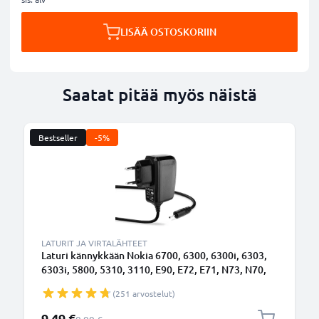
LISÄÄ OSTOSKORIIN
Saatat pitää myös näistä
Bestseller
-5%
LATURIT JA VIRTALÄHTEET
Laturi kännykkään Nokia 6700, 6300, 6300i, 6303,
6303i, 5800, 5310, 3110, E90, E72, E71, N73, N70,
N8 - 2.5W, 0.5A / 500mA, 1.10m latausjohto, laturi
(251 arvostelut)
Erikoishinta
9,49 €