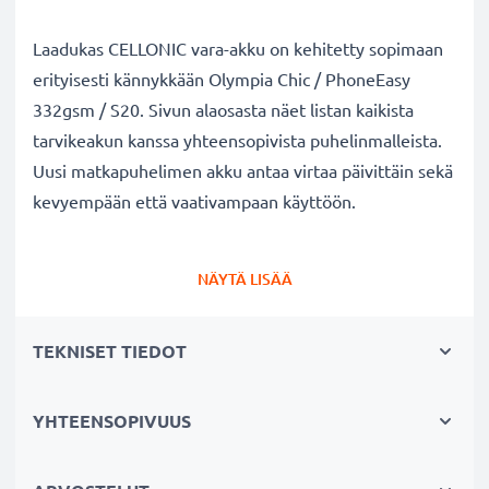
Laadukas CELLONIC vara-akku on kehitetty sopimaan
erityisesti kännykkään Olympia Chic / PhoneEasy
332gsm / S20. Sivun alaosasta näet listan kaikista
tarvikeakun kanssa yhteensopivista puhelinmalleista.
Uusi matkapuhelimen akku antaa virtaa päivittäin sekä
kevyempään että vaativampaan käyttöön.
Olympia Chic / PhoneEasy 332gsm / S20
NÄYTÄ LISÄÄ
vaihtoakku:
✔
Nauti virtajohdosta
riippumattomuudesta
-
TEKNISET TIEDOT
tarvikeakun pitkä käyttöaika vapauttaa jatkuvalta
lataamiselta
✔
Pitkäikäinen
akku
täydellä teholla
- moderni ✔
YHTEENSOPIVUUS
Sertifioidusti turvallinen
- suojattu oikosululta,
ylikuumenemiselta ja ylijännitteeltä