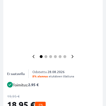
Odotettu
28.08.2026
Ei saatavilla
5% alennus
etukäteen tilattuna
2.95 €
Toimitus:
19,95 €
18,95 €
-5%