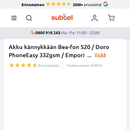
Erinomainen
2500+
arvostelut
0800 918 243
·
Ma - Pe: 11:00 - 22:00
Akku kännykkään Bea-fon S20 / Doro
PhoneEasy 332gsm / Empori
...
lisää
(8 arvostelut)
Tuotenumero: 910925