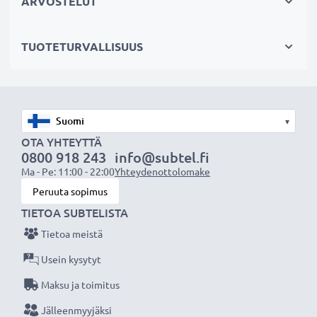
ARVOSTELUT
✔
Säännöllinen ja kattavasti testaus
- jokainen
kenno testataan erikseen laadun varmistamiseksi
TUOTETURVALLISUUS
✔
100% yhteensopiva
korvaamaan Olympia
kännykän alkuperäisen akun BAT-C120 (katso sivun
lopusta lista kaikista tarvikeakun korvaamista
akkumalleista)
▾
OTA YHTEYTTÄ
Tekniset tiedot:
0800 918 243
info@subtel.fi
Ma - Pe: 11:00 - 22:00
Yhteydenottolomake
Tuotemerkki
:
CELLONIC vaihtoakku
Peruuta sopimus
Kapasiteetti
: 1050mAh
TIETOA SUBTELISTA
Jännite
: 3.7V
Tietoa meistä
Teknologia
: Litiumionit
Mitat
: 53.00 x 33.90 x 5.60mm
Usein kysytyt
Väri
: Musta
Maksu ja toimitus
Jälleenmyyjäksi