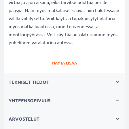
virtaa jo ajon aikana, eikä tarvitse odottaa perille
pääsyä. Näin myös matkalaiset saavat niin halutessaan
välillä viihdykettä. Voit käyttää tupakansytytinlaturia
myös matkailuautossa, moottoriveneessä tai
moottoripyörässä. Voit käyttää autolaturiamme myös
puhelimen varalaturina autossa.
Audioline
Amplicom PowerTel M4000 p
uhelimen
NÄYTÄ LISÄÄ
autolaturi
✔ Tehokas tarvikelaturi Mini USB liitännällä
TEKNISET TIEDOT
auton tupakansytyttimeen
✔ Laadukas: taipuisa ja murtumaton latauskaapeli
ja murtumaton liitin
YHTEENSOPIVUUS
✔ Moderni teknologia ja nopea lataus
✔ Turvallinen: suojattu oikosululta, ylikuumenemiselta
ARVOSTELUT
ja ylijännitteeltä, automaattinen virrankatkaisu