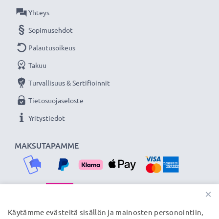
★ 3 vuoden takuu ★
Yhteys
Olemme vuonna 2004 perustettu kansainvälinen
Sopimusehdot
verkkokauppa, joka tarjoaa laadukkaita tuotteita, ja
Palautusoikeus
siksi tarjoamme 36 kuukauden takuun!
Takuu
Turvallisuus & Sertifioinnit
Tietosuojaseloste
Yritystiedot
MAKSUTAPAMME
×
TOIMITUSKUMPPANIMME
Käytämme evästeitä sisällön ja mainosten personointiin,