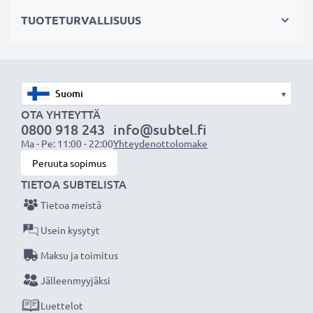
✔ Hellävarainen akulle: muuntautuva tulojännite,
TUOTETURVALLISUUS
laturi tukee akun hellävaraista latausta ja pitkäikäistä
käyttöä
✔ LED-merkkivalo: näyttää onko laturi yhdistetty
oikein tupakansytyttimeen
▾
✔ Pienikokoinen: sopii erinomaisesti autoon
OTA YHTEYTTÄ
0800 918 243
info@subtel.fi
Tekniset tiedot:
Ma - Pe: 11:00 - 22:00
Yhteydenottolomake
Tuotemerkki
Peruuta sopimus
: subtel autolaturi
TIETOA SUBTELISTA
Tulo / Input:
12V / 24V
Liitäntä 1:
Mini USB
Tietoa meistä
Lähtöjännite / Output Volttia:
5V
Usein kysytyt
Ampeeri / Output ampeeri:
1A / 1000mA
Maksu ja toimitus
Teho / Power Watt:
5W
Jälleenmyyjäksi
Kaapelin pituus:
1.5m
Luettelot