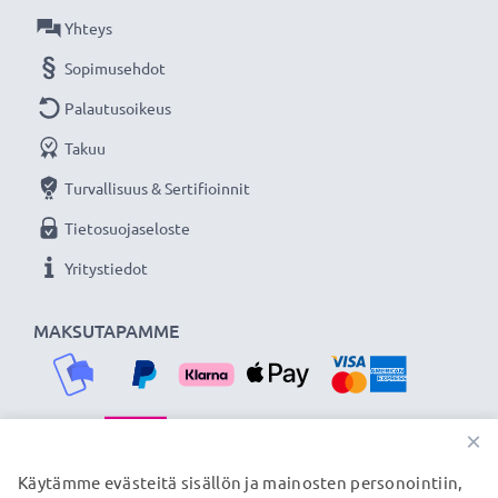
★ 3 vuoden takuu ★
Yhteys
Olemme vuonna 2004 perustettu kansainvälinen
Sopimusehdot
verkkokauppa, joka tarjoaa laadukkaita tuotteita, ja
Palautusoikeus
siksi tarjoamme 36 kuukauden takuun!
Takuu
Turvallisuus & Sertifioinnit
Tietosuojaseloste
Yritystiedot
MAKSUTAPAMME
×
TOIMITUSKUMPPANIMME
Käytämme evästeitä sisällön ja mainosten personointiin,