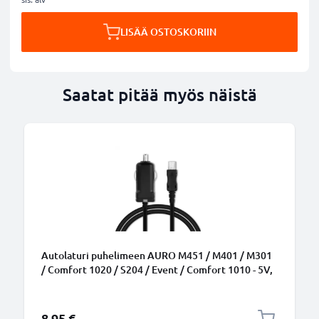
LISÄÄ OSTOSKORIIN
Saatat pitää myös näistä
Autolaturi puhelimeen AURO M451 / M401 / M301
/ Comfort 1020 / S204 / Event / Comfort 1010 - 5V,
5W, 1A / 1000mA, tupakansytytinlaturin johto 1.5m
8,95 €