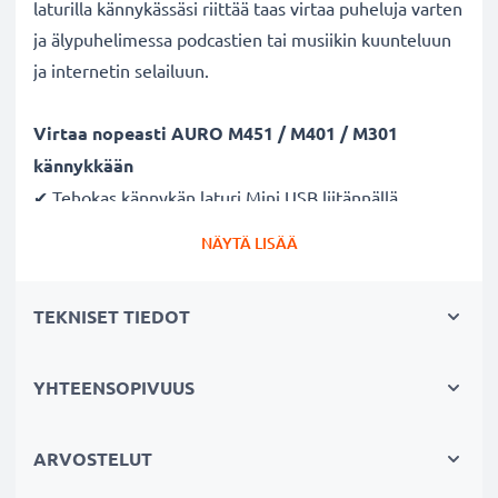
laturilla kännykässäsi riittää taas virtaa puheluja varten
ja älypuhelimessa podcastien tai musiikin kuunteluun
ja internetin selailuun.
Virtaa nopeasti AURO M451 / M401 / M301
kännykkään
✔ Tehokas kännykän laturi Mini USB liitännällä
✔ Kestävä latausjohto - murtumaton johto ja liitin
NÄYTÄ LISÄÄ
✔ Nopea lataus - kännykän pikalaturi 1A / 1000mA
ampeerilla ja lyhyellä latausajalla
TEKNISET TIEDOT
Laturi tukee akun pitkää käyttöikää
✔ Hellävarainen ja turvallinen lataus - moderni
YHTEENSOPIVUUS
verkkovirtalaturi tukee akun pitkäikäistä käyttöä
✔ Turvallinen - CE ja RoHS -sertifikaatit
ARVOSTELUT
✔ Pieni ja kevyt - sopii matkalaturiksi reissuun