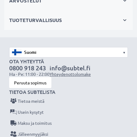
ARVOSTELUT
Sertifioidusti turvallinen
- suojattu oikosululta,
ylikuumenemiselta ja ylijännitteeltä
TUOTETURVALLISUUS
✔
Säännöllinen ja kattavasti testaus
- jokainen
kenno testataan erikseen laadun varmistamiseksi
✔
100% yhteensopiva
korvaamaan Tiptel Ergophone
kännykän alkuperäisen akun AK54 (katso sivun lopusta
▾
lista kaikista tarvikeakun korvaamista akkumalleista)
OTA YHTEYTTÄ
0800 918 243
info@subtel.fi
Ma - Pe: 11:00 - 22:00
Yhteydenottolomake
Tekniset tiedot:
Peruuta sopimus
Tuotemerkki
:
CELLONIC vaihtoakku
TIETOA SUBTELISTA
Kapasiteetti
: 1050mAh
Tietoa meistä
Jännite
: 3.6V - 3.7V
Teknologia
: Litiumionit
Usein kysytyt
Väri
: Musta
Maksu ja toimitus
Jälleenmyyjäksi