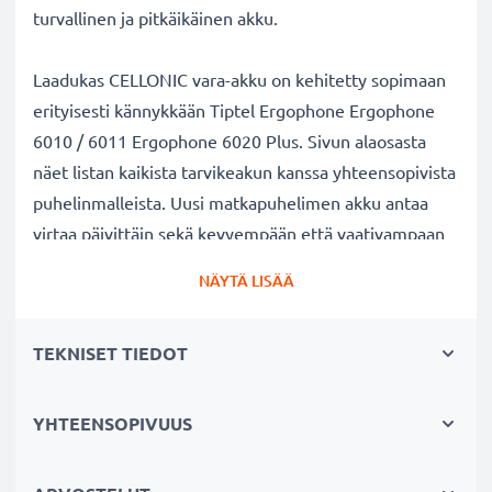
turvallinen ja pitkäikäinen akku.
Laadukas CELLONIC vara-akku on kehitetty sopimaan
erityisesti kännykkään Tiptel Ergophone Ergophone
6010 / 6011 Ergophone 6020 Plus. Sivun alaosasta
näet listan kaikista tarvikeakun kanssa yhteensopivista
puhelinmalleista. Uusi matkapuhelimen akku antaa
virtaa päivittäin sekä kevyempään että vaativampaan
käyttöön.
NÄYTÄ LISÄÄ
Tiptel Ergophone Ergophone 6010 / 6011
TEKNISET TIEDOT
Ergophone 6020 Plus vaihtoakku:
✔
Nauti virtajohdosta
riippumattomuudesta
-
tarvikeakun pitkä käyttöaika vapauttaa jatkuvalta
YHTEENSOPIVUUS
lataamiselta
✔
Pitkäikäinen
akku
täydellä teholla
- moderni ✔