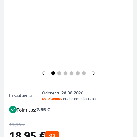
Odotettu
28.08.2026
Ei saatavilla
5% alennus
etukäteen tilattuna
2.95 €
Toimitus:
19,95 €
18,95 €
-5%