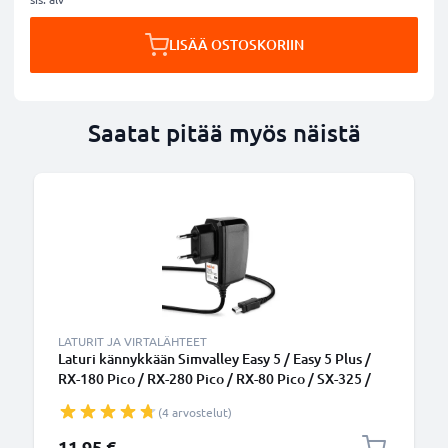
LISÄÄ OSTOSKORIIN
Saatat pitää myös näistä
LATURIT JA VIRTALÄHTEET
Laturi kännykkään Simvalley Easy 5 / Easy 5 Plus /
RX-180 Pico / RX-280 Pico / RX-80 Pico / SX-325 /
SX-330 / XL-915 / XL-959 - 5W, 1A / 1000mA, 1.1m
(4 arvostelut)
latausjohto, laturi
11,95 €