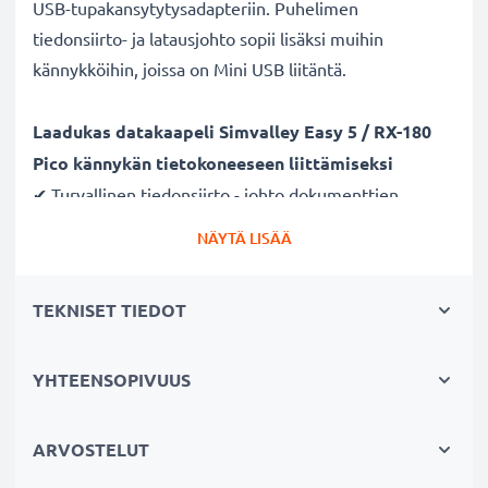
USB-tupakansytytysadapteriin. Puhelimen
tiedonsiirto- ja latausjohto sopii lisäksi muihin
kännykköihin, joissa on Mini USB liitäntä.
Laadukas datakaapeli Simvalley Easy 5 / RX-180
Pico kännykän tietokoneeseen liittämiseksi
✔ Turvallinen tiedonsiirto - johto dokumenttien,
kuvien, videoiden ja musiikin turvalliseen
NÄYTÄ LISÄÄ
tietokoneelle siirtämiseen
✔ Ohjelmistopäivitykset - suuren tietomäärän siirto
TEKNISET TIEDOT
suurella 480 MBit/s - USB 2.0 nopeudella
✔ Nopea tiedonsiirto - tiedonsiirtokaapeli uusimmalla
USB 2.0 versiolla
YHTEENSOPIVUUS
✔ Yhteensopiva myös aiempien USB-versioiden
kanssa
ARVOSTELUT