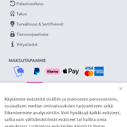
Palautusoikeus
Takuu
★
3 vuoden takuu
★
Olemme vuonna 2004 perustettu kansainvälinen
Turvallisuus & Sertifioinnit
verkkokauppa, joka tarjoaa laadukkaita tuotteita, ja
Tietosuojaseloste
siksi tarjoamme 36 kuukauden takuun!
Yritystiedot
MAKSUTAPAMME
×
TOIMITUSKUMPPANIMME
Käytämme evästeitä sisällön ja mainosten personointiin,
sosiaalisen median ominaisuuksien tarjoamiseen sekä
liikenteemme analysointiin. Voit hyväksyä kaikki evästeet,
sallia vain välttämättömät evästeet tai hallita omia
© subtel.fi 2026
asetuksiasi. Lisätietoja evästeiden käytöstä löytyy
Kaikki hinnat sisältävät arvonlisäveron, mutta ei