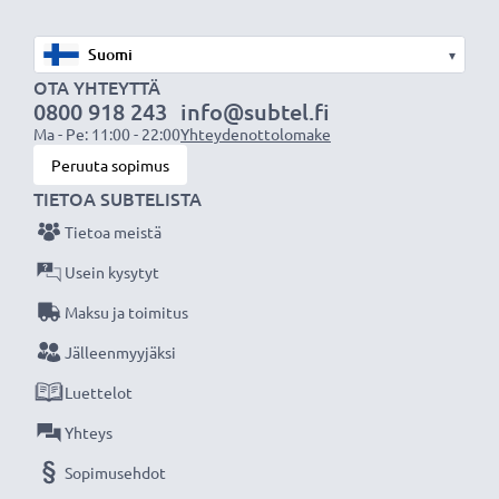
nykyaikainen Litium-tekniikka ilman vaikutusta
muistiin
▾
✔
Säännöllinen ja kattava testaus
- jokainen
OTA YHTEYTTÄ
0800 918 243
info@subtel.fi
sisäänrakennettu kenno testataan
Ma - Pe: 11:00 - 22:00
Yhteydenottolomake
✔
Sertifioitu turvallisuus
- suojattu oikosululta,
Peruuta sopimus
ylikuumenemiselta ja ylijännitteeltä
TIETOA SUBTELISTA
Tietoa meistä
Tekniset tiedot:
Tuotemerkki
:
CELLONIC
Usein kysytyt
Kapasiteetti
: 1020mAh
Maksu ja toimitus
Jännite
: 7.2V - 7.4V
Jälleenmyyjäksi
Teknologia
: Litiumionit
Luettelot
Väri
: Harmaa
Yhteys
CELLONIC vara-akku on turvallinen ja edullinen
Sopimusehdot
virtalähde valokuvakameraasi tai videokameraasi.