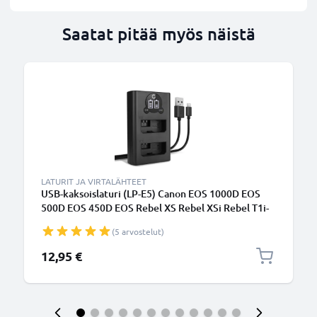
Saatat pitää myös näistä
LATURIT JA VIRTALÄHTEET
USB-kaksoislaturi (LP-E5) Canon EOS 1000D EOS
500D EOS 450D EOS Rebel XS Rebel XSi Rebel T1i-
laitteille + 1m + USB Kaapeli valmistajalta CELLONIC
(5 arvostelut)
12,95 €