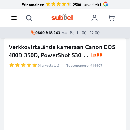
Erinomainen
2500+
arvostelut
0800 918 243
·
Ma - Pe: 11:00 - 22:00
Verkkovirtalähde kameraan Canon EOS
400D 350D, PowerShot S30
...
lisää
(4 arvostelut)
Tuotenumero: 916607