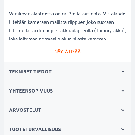
Verkkovirtalähteessä on ca. 3m latausjohto. Virtalähde
liitetään kameraan mallista riippuen joko suoraan
liittimellä tai dc coupler akkuadapterilla (dummy-akku),
joka laitetaan normaalin akun sijasta kameran
akkutilaan ja yhdistetään verkkovirtaan. Näet liitännän
NÄYTÄ LISÄÄ
tuotekuvista ja tuotekuvauksesta.
TEKNISET TIEDOT
Verkkovirtalähde Canon kameraan:
✔ Jatkuva virransyöttö AC-verkkoadapterista
verkkovirran kautta - pitkäkestoiseen valo- tai
YHTEENSOPIVUUS
videokuvaukseen ilman akun vaihtoa välillä
✔ Ei lataustaukoja - ihanteellinen kuvien ja videoiden
ARVOSTELUT
työstämiseen, suurten tiedostomäärien siirtämiseen ja
tauottomaan kuvien tai videoiden toistoon
TUOTETURVALLISUUS
✔ Sopii hyvin pitkäaikaiseen kuvaukseen, esim.