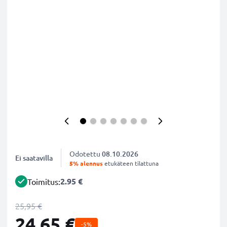
Odotettu
08.10.2026
Ei saatavilla
5% alennus
etukäteen tilattuna
2.95 €
Toimitus:
25,95 €
24,65 €
-5%