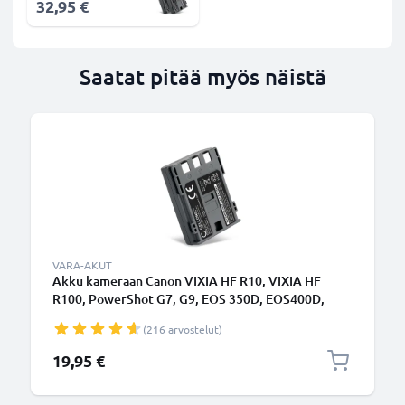
32,95 €
Saatat pitää myös näistä
VARA-AKUT
Akku kameraan Canon VIXIA HF R10, VIXIA HF
R100, PowerShot G7, G9, EOS 350D, EOS400D,
MD101 - NB-2L NB-2LH BP-2L5 (700mAh, 7.4V)
(216 arvostelut)
tuotemerkiltä CELLONIC
19,95 €