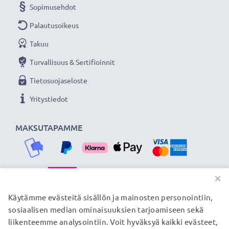
Sopimusehdot
Sisältää DC coupler akkuadapterin (dummy-akku): DR-
700 / DR-DC700 (työnnetään paristokoteloon - Korvaa
Palautusoikeus
akun NB-2L, BP-2L)
Takuu
Turvallisuus & Sertifioinnit
Jatkuvasti virtaa Canon kameraasi subtel
verkkolaitteella. Tilaa nyt, 3 vuoden takuu!
Tietosuojaseloste
Yritystiedot
MAKSUTAPAMME
×
TOIMITUSKUMPPANIMME
Käytämme evästeitä sisällön ja mainosten personointiin,
sosiaalisen median ominaisuuksien tarjoamiseen sekä
liikenteemme analysointiin. Voit hyväksyä kaikki evästeet,