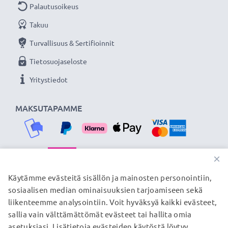
Palautusoikeus
Takuu
Turvallisuus & Sertifioinnit
Tietosuojaseloste
Yritystiedot
MAKSUTAPAMME
×
TOIMITUSKUMPPANIMME
Käytämme evästeitä sisällön ja mainosten personointiin,
sosiaalisen median ominaisuuksien tarjoamiseen sekä
liikenteemme analysointiin. Voit hyväksyä kaikki evästeet,
sallia vain välttämättömät evästeet tai hallita omia
© subtel.fi 2026
asetuksiasi. Lisätietoja evästeiden käytöstä löytyy
Kaikki hinnat sisältävät arvonlisäveron, mutta ei