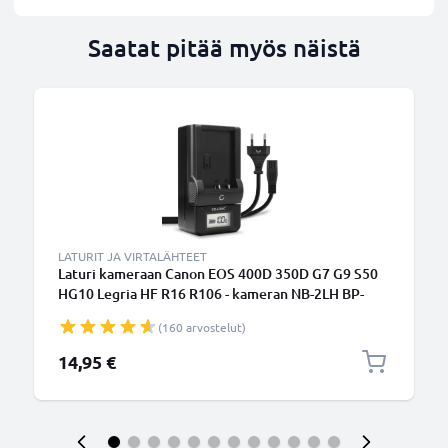
Saatat pitää myös näistä
LATURIT JA VIRTALÄHTEET
Laturi kameraan Canon EOS 400D 350D G7 G9 S50
HG10 Legria HF R16 R106 - kameran NB-2LH BP-
2L12 2L13 2L14 2L24 tarvikelaturi
(160 arvostelut)
14,95 €