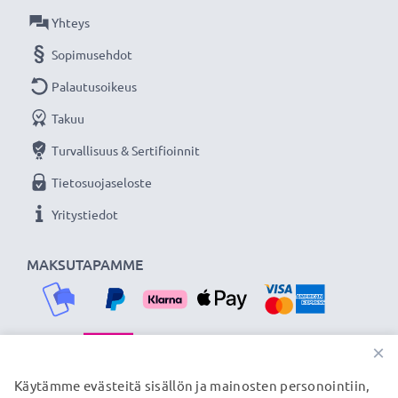
Olemme vuonna 2004 perustettu kansainvälinen
Yhteys
verkkokauppa, joka tarjoaa laadukkaita tuotteita, ja
Sopimusehdot
siksi tarjoamme 36 kuukauden takuun!
Palautusoikeus
Takuu
Turvallisuus & Sertifioinnit
Tietosuojaseloste
Yritystiedot
MAKSUTAPAMME
×
TOIMITUSKUMPPANIMME
Käytämme evästeitä sisällön ja mainosten personointiin,