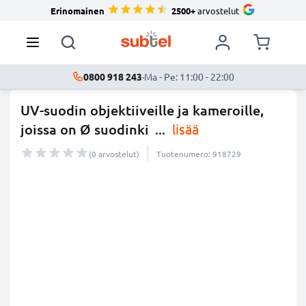
Erinomainen
2500+
arvostelut
0800 918 243
·
Ma - Pe: 11:00 - 22:00
UV-suodin objektiiveille ja kameroille,
joissa on Ø suodinki
...
lisää
(0 arvostelut)
Tuotenumero: 918729