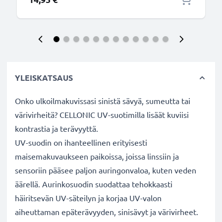
YLEISKATSAUS
Onko ulkoilmakuvissasi sinistä sävyä, sumeutta tai
värivirheitä? CELLONIC UV-suotimilla lisäät kuviisi
kontrastia ja terävyyttä.
UV-suodin on ihanteellinen erityisesti
maisemakuvaukseen paikoissa, joissa linssiin ja
sensoriin pääsee paljon auringonvaloa, kuten veden
äärellä. Aurinkosuodin suodattaa tehokkaasti
häiritsevän UV-säteilyn ja korjaa UV-valon
aiheuttaman epäterävyyden, sinisävyt ja värivirheet.