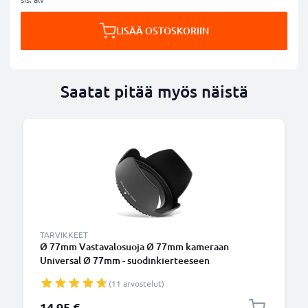
LISÄÄ OSTOSKORIIN
Saatat pitää myös näistä
TARVIKKEET
Ø 77mm Vastavalosuoja Ø 77mm kameraan
Universal Ø 77mm - suodinkierteeseen
kiinnitettävä kukkamalli / tulppaani / terälehti
(11 arvostelut)
vastavalosuoja tuotemerkiltä CELLONIC
14,95 €