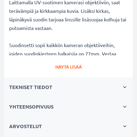
Laittamalla UV-suotimen kamerasi objektiiviin, saat
terävämpiä ja kirkkaampia kuvia. Lisäksi kirkas,
läpinäkyvä suodin tarjoaa linssille lisäsuojaa kolhuja tai
putoamista vastaan.
Suodinsetti sopii kaikkiin kameran objektiiveihin,
joiden suodinkierteen halkaisija on 77mm. Vertaa
objektiivisi merkkiä tuotteemme
NÄYTÄ LISÄÄ
yhteensopivuustietoihin.
TEKNISET TIEDOT
Parempi kuvanlaatu väreistä tai
valotuksesta tinkimättä:
✔ Terävämpiä ja kirkkaampia kuvia: korjaa UV-valon
YHTEENSOPIVUUS
aiheuttaman epäterävyyden, sinisävyt ja värivirheet
✔ Alkuperäinen värintoisto: kirkas suodin,
ARVOSTELUT
värineutraali lasi