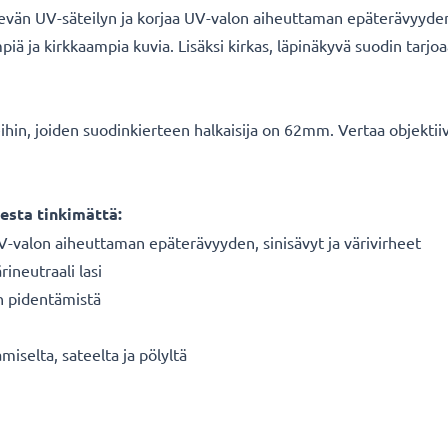
evän UV-säteilyn ja korjaa UV-valon aiheuttaman epäterävyyden, 
ä ja kirkkaampia kuvia. Lisäksi kirkas, läpinäkyvä suodin tarjoaa
veihin, joiden suodinkierteen halkaisija on 62mm. Vertaa objekt
esta tinkimättä:
V-valon aiheuttaman epäterävyyden, sinisävyt ja värivirheet
ineutraali lasi
n pidentämistä
miselta, sateelta ja pölyltä