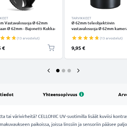
KKEET
TARVIKKEET
m Vastavalosuoja Ø 62mm
Ø 62mm teleobjektiivin
aan Ø 62mm - Bajonetti Kukka-
vastavalosuoja Ø 62mm kamer
paani- / Terälehti-
Universal Ø 62mm -
(13 arvostelut)
(13 arvostelut)
alosuoja tuotemerkiltä
suodinkierteeseen kiinnitettä
NIC
pyöreä vastavalosuoja tuoteme
5 €
9,95 €
CELLONIC
 tiedot
Yhteensopivuus
Arv
a tai värivirheitä? CELLONIC UV-suotimilla lisäät kuviisi kontras
makuvaukseen paikoissa, joissa linssiin ja sensoriin pääsee palj