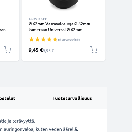
TARVIKKEET
TARVIKKE
Ø 62mm Vastavalosuoja Ø 62mm
Ø 72mm 
aan
kameraan Universal Ø 62mm -
kameraa
suodinkierteeseen kiinnitettävä
suodinki
(6 arvostelut)
vä
pyöreä vastavalosuoja tuotemerkiltä
kukkamall
rkiltä
CELLONIC
vastaval
Erikoishinta
Erikoishi
9,45 €
14,20 €
Normaali hinta
9,95 €
CELLONI
ostelut
Tuoteturvallisuus
tia ja terävyyttä.
on auringonvaloa, kuten veden äärellä.