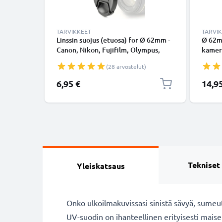
TARVIKKEET
TARVI
Linssin suojus (etuosa) for Ø 62mm -
Ø 62m
Canon, Nikon, Fujifilm, Olympus,
kamer
Sony, Panasonic, Pentax, Snap On:
/ Tulp
(28 arvostelut)
Inside handle / Central Pinch Suojus
vastav
Kansi
CELLO
6,95 €
14,9
Tekniset
Yleiskatsaus
Onko ulkoilmakuvissasi sinistä sävyä, sumeutt
UV-suodin on ihanteellinen erityisesti maise