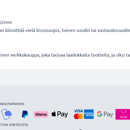
: 62mm
iinnittää vielä linssisuojus, toinen suodin tai vastavalosuodi
en verkkokauppa, joka tarjoaa laadukkaita tuotteita, ja siksi
AKSUTAPAMME
ETOA SUBTELISTA