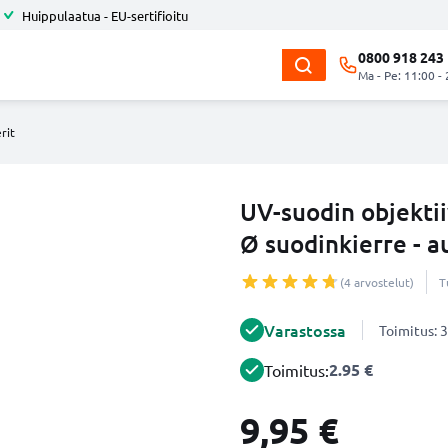
Huippulaatua - EU-sertifioitu
0800 918 243
Ma - Pe: 11:00 -
rit
UV-suodin objektiiv
Ø suodinkierre - a
(4 arvostelut)
T
Varastossa
Toimitus: 3
2.95 €
Toimitus:
9,95 €