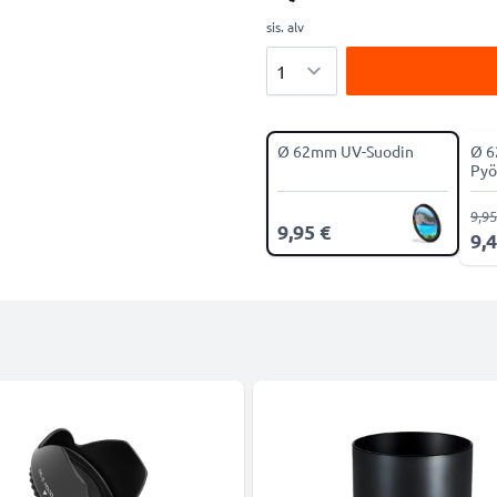
sis. alv
Määrä
Ø 62mm UV-Suodin
Ø 
Pyö
CPL
9,95
9,95 €
9,4