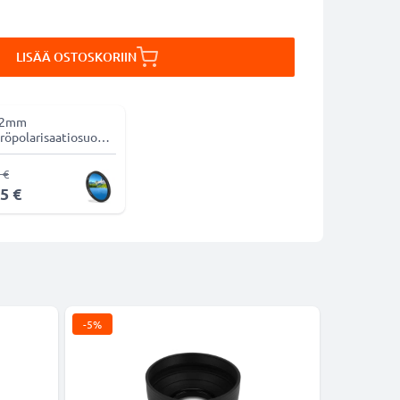
LISÄÄ OSTOSKORIIN
62mm
röpolarisaatiosuodin
-suodin
 €
5 €
-5%
-5%