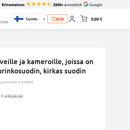
Erinomainen
2500+
arvostelut
Google
B2B
0,00 €
▾
Vaihda miniva
 22:00
eille ja kameroille, joissa on
urinkosuodin, kirkas suodin
uotenumero: 918660
-5 arkipäivää