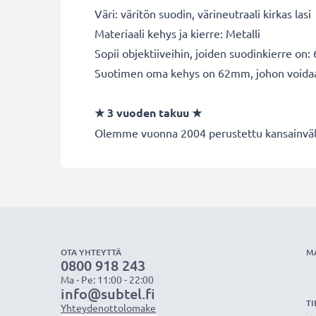
Väri: väritön suodin, värineutraali kirkas lasi
Materiaali kehys ja kierre: Metalli
Sopii objektiiveihin, joiden suodinkierre on
Suotimen oma kehys on 62mm, johon voidaan k
★ 3 vuoden takuu ★
Olemme vuonna 2004 perustettu kansainvälin
OTA YHTEYTTÄ
M
0800 918 243
Ma - Pe: 11:00 - 22:00
info@subtel.fi
TI
Yhteydenottolomake