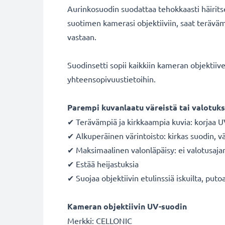
Aurinkosuodin suodattaa tehokkaasti häirits
suotimen kamerasi objektiiviin, saat terävämpi
vastaan.
Suodinsetti sopii kaikkiin kameran objektii
yhteensopivuustietoihin.
Parempi kuvanlaatu väreistä tai valotuks
✔ Terävämpiä ja kirkkaampia kuvia: korjaa U
✔ Alkuperäinen värintoisto: kirkas suodin, vär
✔ Maksimaalinen valonläpäisy: ei valotusaja
✔ Estää heijastuksia
✔ Suojaa objektiivin etulinssiä iskuilta, putoa
Kameran objektiivin UV-suodin
Merkki: CELLONIC