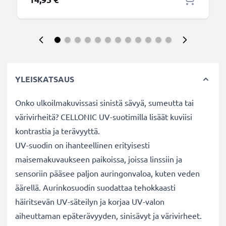
YLEISKATSAUS
Onko ulkoilmakuvissasi sinistä sävyä, sumeutta tai
värivirheitä? CELLONIC UV-suotimilla lisäät kuviisi
kontrastia ja terävyyttä.
UV-suodin on ihanteellinen erityisesti
maisemakuvaukseen paikoissa, joissa linssiin ja
sensoriin pääsee paljon auringonvaloa, kuten veden
äärellä. Aurinkosuodin suodattaa tehokkaasti
häiritsevän UV-säteilyn ja korjaa UV-valon
aiheuttaman epäterävyyden, sinisävyt ja värivirheet.