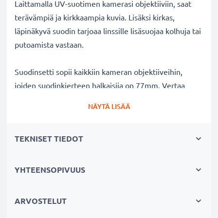
Laittamalla UV-suotimen kamerasi objektiiviin, saat
terävämpiä ja kirkkaampia kuvia. Lisäksi kirkas,
läpinäkyvä suodin tarjoaa linssille lisäsuojaa kolhuja tai
putoamista vastaan.
Suodinsetti sopii kaikkiin kameran objektiiveihin,
joiden suodinkierteen halkaisija on 77mm. Vertaa
objektiivisi merkkiä tuotteemme
NÄYTÄ LISÄÄ
yhteensopivuustietoihin.
TEKNISET TIEDOT
Parempi kuvanlaatu väreistä tai
valotuksesta tinkimättä:
✔ Terävämpiä ja kirkkaampia kuvia: korjaa UV-valon
YHTEENSOPIVUUS
aiheuttaman epäterävyyden, sinisävyt ja värivirheet
✔ Alkuperäinen värintoisto: kirkas suodin,
ARVOSTELUT
värineutraali lasi