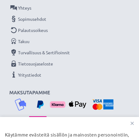
Olemme vuonna 2004 perustettu kansainvälinen
Yhteys
verkkokauppa, joka tarjoaa laadukkaita tuotteita, ja
Sopimusehdot
siksi tarjoamme 36 kuukauden takuun!
Palautusoikeus
Takuu
Turvallisuus & Sertifioinnit
Tietosuojaseloste
Yritystiedot
MAKSUTAPAMME
×
TOIMITUSKUMPPANIMME
Käytämme evästeitä sisällön ja mainosten personointiin,