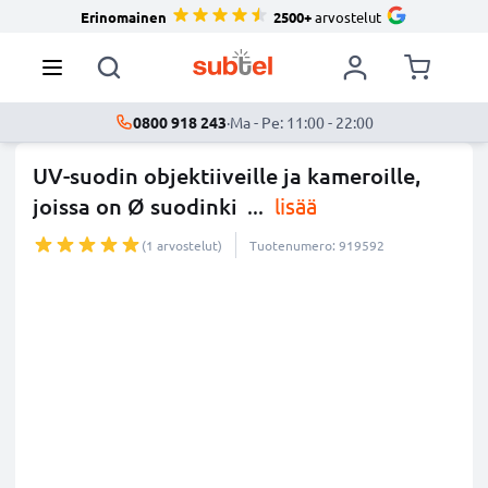
Erinomainen
2500+
arvostelut
0800 918 243
·
Ma - Pe: 11:00 - 22:00
UV-suodin objektiiveille ja kameroille,
joissa on Ø suodinki
...
lisää
(1 arvostelut)
Tuotenumero: 919592