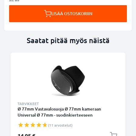
LISÄÄ OSTOSKORIIN
Saatat pitää myös näistä
TARVIKKEET
Ø 77mm Vastavalosuoja Ø 77mm kameraan
Universal Ø 77mm - suodinkierteeseen
kiinnitettävä kukkamalli / tulppaani / terälehti
(11 arvostelut)
vastavalosuoja tuotemerkiltä CELLONIC
14,95 €