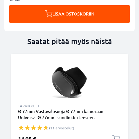
LISÄÄ OSTOSKORIIN
Saatat pitää myös näistä
TARVIKKEET
Ø 77mm Vastavalosuoja Ø 77mm kameraan
Universal Ø 77mm - suodinkierteeseen
kiinnitettävä kukkamalli / tulppaani / terälehti
(11 arvostelut)
vastavalosuoja tuotemerkiltä CELLONIC
14,95 €