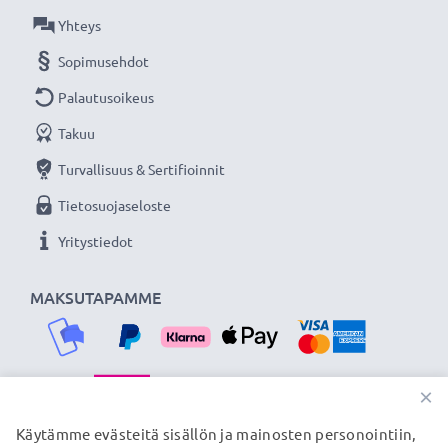
Olemme vuonna 2004 perustettu kansainvälinen
Yhteys
verkkokauppa, joka tarjoaa laadukkaita tuotteita, ja
Sopimusehdot
siksi tarjoamme 36 kuukauden takuun!
Palautusoikeus
Takuu
Turvallisuus & Sertifioinnit
Tietosuojaseloste
Yritystiedot
MAKSUTAPAMME
×
TOIMITUSKUMPPANIMME
Käytämme evästeitä sisällön ja mainosten personointiin,