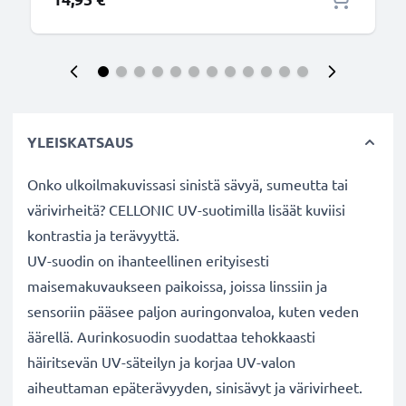
YLEISKATSAUS
Onko ulkoilmakuvissasi sinistä sävyä, sumeutta tai
värivirheitä? CELLONIC UV-suotimilla lisäät kuviisi
kontrastia ja terävyyttä.
UV-suodin on ihanteellinen erityisesti
maisemakuvaukseen paikoissa, joissa linssiin ja
sensoriin pääsee paljon auringonvaloa, kuten veden
äärellä. Aurinkosuodin suodattaa tehokkaasti
häiritsevän UV-säteilyn ja korjaa UV-valon
aiheuttaman epäterävyyden, sinisävyt ja värivirheet.