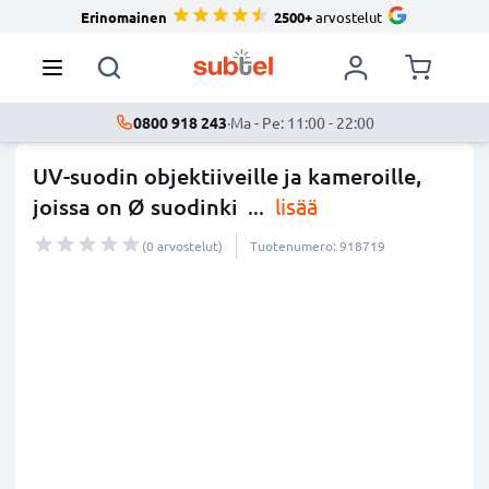
Erinomainen
2500+
arvostelut
0800 918 243
·
Ma - Pe: 11:00 - 22:00
UV-suodin objektiiveille ja kameroille,
joissa on Ø suodinki
...
lisää
(0 arvostelut)
Tuotenumero: 918719