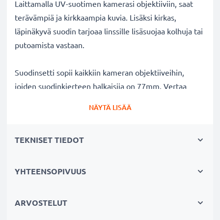
Laittamalla UV-suotimen kamerasi objektiiviin, saat
terävämpiä ja kirkkaampia kuvia. Lisäksi kirkas,
läpinäkyvä suodin tarjoaa linssille lisäsuojaa kolhuja tai
putoamista vastaan.
Suodinsetti sopii kaikkiin kameran objektiiveihin,
joiden suodinkierteen halkaisija on 77mm. Vertaa
objektiivisi merkkiä tuotteemme
NÄYTÄ LISÄÄ
yhteensopivuustietoihin.
TEKNISET TIEDOT
Parempi kuvanlaatu väreistä tai
valotuksesta tinkimättä:
✔ Terävämpiä ja kirkkaampia kuvia: korjaa UV-valon
YHTEENSOPIVUUS
aiheuttaman epäterävyyden, sinisävyt ja värivirheet
✔ Alkuperäinen värintoisto: kirkas suodin,
ARVOSTELUT
värineutraali lasi