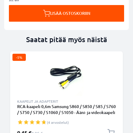
LISÄÄ OSTOSKORIIN
Saatat pitää myös näistä
-5%
KAAPELIT JA ADAPTERIT
RCA-kaapeli 0,6m Samsung S860 / S850 / S85 / S760
/ S750 / S730 / S1060 / S1050 - Ääni- ja videokaapeli
RCA-liittimellä, AV-johdon sopivuus TV, DVD, blu-
(4 arvostelut)
ray, kamera, pelikonsoli
Erikoishinta
9,45 €