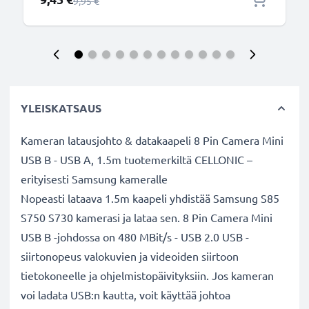
Normaali hinta
9,95 €
YLEISKATSAUS
Kameran latausjohto & datakaapeli 8 Pin Camera Mini
USB B - USB A, 1.5m tuotemerkiltä CELLONIC –
erityisesti Samsung kameralle
Nopeasti lataava 1.5m kaapeli yhdistää Samsung S85
S750 S730 kamerasi ja lataa sen. 8 Pin Camera Mini
USB B -johdossa on 480 MBit/s - USB 2.0 USB -
siirtonopeus valokuvien ja videoiden siirtoon
tietokoneelle ja ohjelmistopäivityksiin. Jos kameran
voi ladata USB:n kautta, voit käyttää johtoa