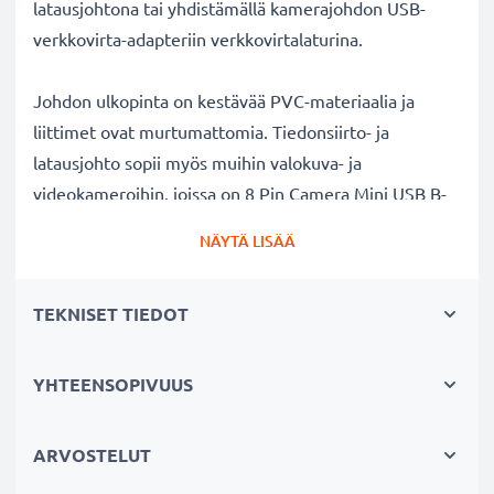
latausjohtona tai yhdistämällä kamerajohdon USB-
verkkovirta-adapteriin verkkovirtalaturina.
Johdon ulkopinta on kestävää PVC-materiaalia ja
liittimet ovat murtumattomia. Tiedonsiirto- ja
latausjohto sopii myös muihin valokuva- ja
videokameroihin, joissa on 8 Pin Camera Mini USB B-
liitäntä. Täydellinen uutena liitäntäjohtona tai
NÄYTÄ LISÄÄ
varajohtona kameralaukkuun.
TEKNISET TIEDOT
Samsung
kameran lataus- ja datakaapeli 1.5m
USB
✔ Nopea 1A USB 2.0 lataus - lataa nopeasti kameran
akun
YHTEENSOPIVUUS
✔ Turvallinen tiedonsiirto - 480 MBit/s - USB 2.0
tiedonsiirtonopeus valokuvien ja videoiden
ARVOSTELUT
siirtämiseksi kamerasta pöytätietokoneeseen,