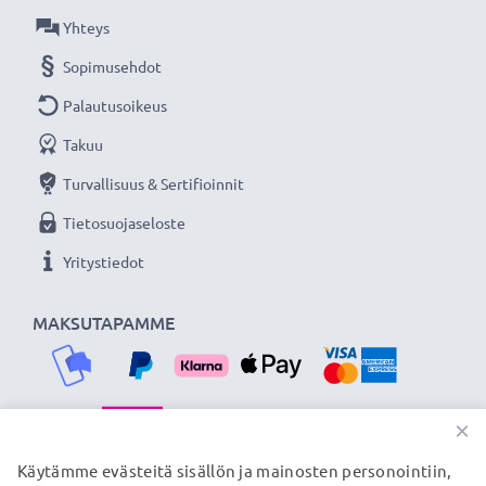
Kaapelin pituus: 1.5m
Yhteys
Väri: Musta
Sopimusehdot
Tuotemerkki: CELLONIC
Palautusoikeus
Lataa ja siirrä tiedostoja nopeasti kestävällä 8 Pin
Takuu
Camera Mini USB B - USB A kamerajohdolla
Turvallisuus & Sertifioinnit
tuotemerkiltä CELLONIC. Tilaa nyt, 3 vuoden
Tietosuojaseloste
takuu!
Yritystiedot
MAKSUTAPAMME
×
TOIMITUSKUMPPANIMME
Käytämme evästeitä sisällön ja mainosten personointiin,