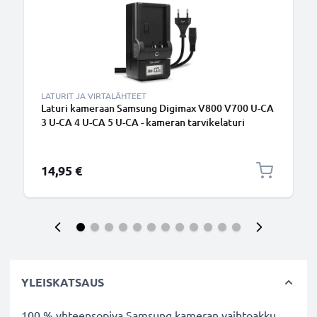
LATURIT JA VIRTALÄHTEET
Laturi kameraan Samsung Digimax V800 V700 U-CA
3 U-CA 4 U-CA 5 U-CA - kameran tarvikelaturi
14,95 €
YLEISKATSAUS
100 % yhteensopiva Samsung kameran vaihtoakku