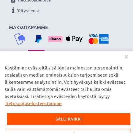
Yritystiedot
MAKSUTAPAMME
×
TOIMITUSKUMPPANIMME
Käytämme evästeitä sisällön ja mainosten personointiin,
sosiaalisen median ominaisuuksien tarjoamiseen sekä
liikenteemme analysointiin. Voit hyväksyä kaikki evästeet,
sallia vain välttämättömät evästeet tai hallita omia
© subtel.fi 2026
asetuksiasi. Lisätietoja evästeiden käytöstä löytyy
Kaikki hinnat sisältävät arvonlisäveron, mutta ei
toimituskuluja. Kaikki sivuillamme mainitut tavaramerkit ovat
Tietosuojaselosteestamme
.
omistajiensa rekisteröimiä tavaramerkkejä, ja ne mainitaan
verkkosivuillamme ainoastaan tuotteitamme koskevan
SALLI KAIKKI
tiedon vuoksi.