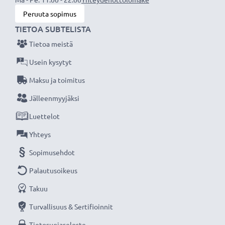
Peruuta sopimus
TIETOA SUBTELISTA
Tietoa meistä
Usein kysytyt
Maksu ja toimitus
Jälleenmyyjäksi
Luettelot
Yhteys
Sopimusehdot
Palautusoikeus
Takuu
Turvallisuus & Sertifioinnit
Tietosuojaseloste