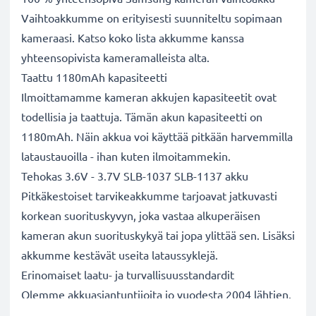
Vaihtoakkumme on erityisesti suunniteltu sopimaan
kameraasi. Katso koko lista akkumme kanssa
yhteensopivista kameramalleista alta.
Taattu 1180mAh kapasiteetti
Ilmoittamamme kameran akkujen kapasiteetit ovat
todellisia ja taattuja. Tämän akun kapasiteetti on
1180mAh. Näin akkua voi käyttää pitkään harvemmilla
lataustauoilla - ihan kuten ilmoitammekin.
Tehokas 3.6V - 3.7V SLB-1037 SLB-1137 akku
Pitkäkestoiset tarvikeakkumme tarjoavat jatkuvasti
korkean suorituskyvyn, joka vastaa alkuperäisen
kameran akun suorituskykyä tai jopa ylittää sen. Lisäksi
akkumme kestävät useita lataussyklejä.
Erinomaiset laatu- ja turvallisuusstandardit
Olemme akkuasiantuntijoita jo vuodesta 2004 lähtien.
Kaikki akkumme testataan tarkasti, jotta ne täyttävät