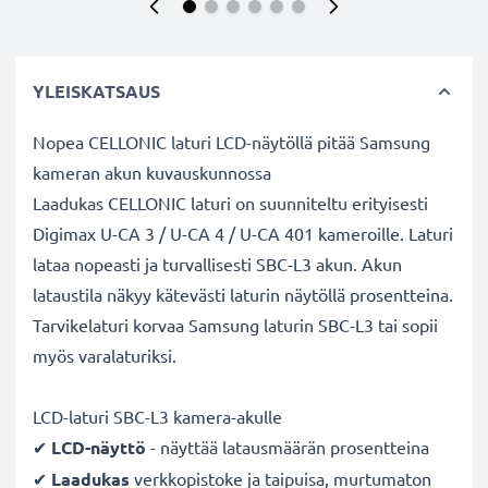
YLEISKATSAUS
Nopea CELLONIC laturi LCD-näytöllä pitää Samsung
kameran akun kuvauskunnossa
Laadukas CELLONIC laturi on suunniteltu erityisesti
Digimax U-CA 3 / U-CA 4 / U-CA 401 kameroille. Laturi
lataa nopeasti ja turvallisesti SBC-L3 akun. Akun
lataustila näkyy kätevästi laturin näytöllä prosentteina.
Tarvikelaturi korvaa Samsung laturin SBC-L3 tai sopii
myös varalaturiksi.
LCD-laturi SBC-L3 kamera-akulle
✔
LCD-näyttö
- näyttää latausmäärän prosentteina
✔
Laadukas
verkkopistoke ja taipuisa, murtumaton