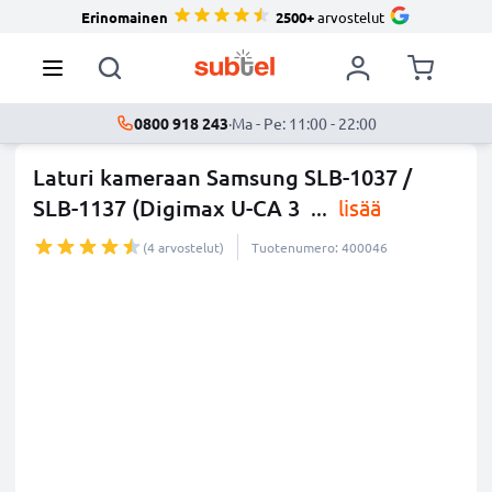
Erinomainen
2500+
arvostelut
0800 918 243
·
Ma - Pe: 11:00 - 22:00
Laturi kameraan Samsung SLB-1037 /
SLB-1137 (Digimax U-CA 3
...
lisää
(4 arvostelut)
Tuotenumero: 400046