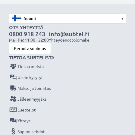
varmistamiseksi lataa akku täyteen ennen
ensimmäistä käyttökertaa.
▾
Älä missaa kuvauksellista hetkeä CELLONIC LCD-
OTA YHTEYTTÄ
0800 918 243
info@subtel.fi
laturin ansiosta, 3 vuoden takuu!
Ma - Pe: 11:00 - 22:00
Yhteydenottolomake
Peruuta sopimus
TIETOA SUBTELISTA
Tietoa meistä
Usein kysytyt
Maksu ja toimitus
Jälleenmyyjäksi
Luettelot
Yhteys
Sopimusehdot