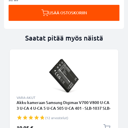
LISÄÄ OSTOSKORIIN
Saatat pitää myös näistä
VARA-AKUT
Akku kameraan Samsung Digimax V700 V800 U-CA
3 U-CA 4 U-CA 5 U-CA 505 U-CA 401 - SLB-1037 SLB-
1137 (1180mAh, 3.7V) tuotemerkiltä CELLONIC
(12 arvostelut)
19,95 €