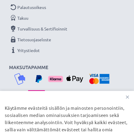
Palautusoikeus
Takuu
Turvallisuus & Sertifioinnit
Tietosuojaseloste
Yritystiedot
MAKSUTAPAMME
×
TOIMITUSKUMPPANIMME
Käytämme evästeitä sisällön ja mainosten personointiin,
sosiaalisen median ominaisuuksien tarjoamiseen sekä
liikenteemme analysointiin. Voit hyväksyä kaikki evästeet,
sallia vain välttämättömät evästeet tai hallita omia
© subtel.fi 2026