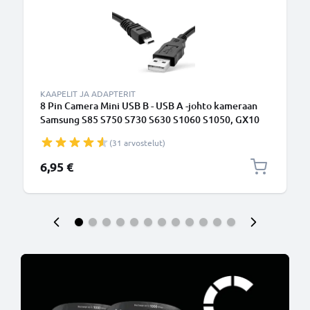
KAAPELIT JA ADAPTERIT
8 Pin Camera Mini USB B - USB A -johto kameraan
Samsung S85 S750 S730 S630 S1060 S1050, GX10
GX-20 GX-1S - Musta 1.5m, nopea 1A, PVC-
(31 arvostelut)
kamerajohto EA-CB08U12,AD81-00735A,
tuotemerkiltä CELLONIC
6,95 €