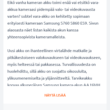
Eikö vanha kameran akku toimi enää vai etsitkö vara-
akkua kameraasi pidempää valo- tai videokuvausta
varten? subtel vara-akku on kehitetty sopimaan
erityisesti kameraan Samsung S760 S860 ES9. Sivun
alaosasta näet listan kaikista akun kanssa
yhteensopivista kameramalleista.
Uusi akku on ihanteellinen virtalähde matkalle ja
pitkäkestoiseen valokuvaukseen tai videokuvaukseen,
myös helteessä tai pakkasessa. Turvallisuudesta on
huolehdittu, sillä akku on suojattu oikosululta,
ylikuumenemiselta ja ylijännitteeltä. Tarvikeakku
korvaa alkuperäisen Samsung kamera-akun AA NiMH
Batterie 2600mAh (x2). Katso sivun alaosasta lista
NÄYTÄ LISÄÄ
kaikista tarvikeakun korvaamista alkuperäisistä
akkumalleista.