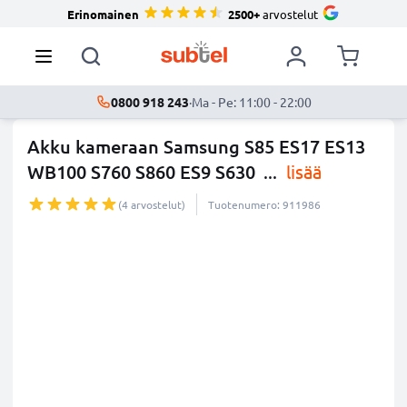
Erinomainen
2500+
arvostelut
0800 918 243
·
Ma - Pe: 11:00 - 22:00
Akku kameraan Samsung S85 ES17 ES13
WB100 S760 S860 ES9 S630
...
lisää
(4 arvostelut)
Tuotenumero: 911986