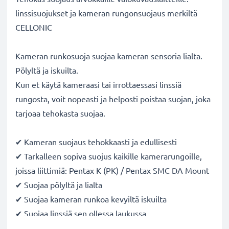
linssisuojukset ja kameran rungonsuojaus merkiltä
CELLONIC
Kameran runkosuoja suojaa kameran sensoria lialta.
Pölyltä ja iskuilta.
Kun et käytä kameraasi tai irrottaessasi linssiä
rungosta, voit nopeasti ja helposti poistaa suojan, joka
tarjoaa tehokasta suojaa.
✔ Kameran suojaus tehokkaasti ja edullisesti
✔ Tarkalleen sopiva suojus kaikille kamerarungoille,
joissa liittimiä: Pentax K (PK) / Pentax SMC DA Mount
✔ Suojaa pölyltä ja lialta
✔ Suojaa kameran runkoa kevyiltä iskuilta
✔ Suojaa linssiä sen ollessa laukussa
✔ Tehokas pölysuojaus, kun kamera ei ole jatkuvassa