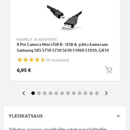
KAAPELIT JA ADAPTERIT
8 Pin Camera Mini USB B - USB A -johto kameraan
Samsung S85 S750 S730 S630 S1060 S1050, GX10
GX-20 GX-1S - Musta 1.5m, nopea 1A, PVC-
(31 arvostelut)
kamerajohto EA-CB08U12,AD81-00735A,
tuotemerkiltä CELLONIC
6,95 €
YLEISKATSAUS
Tehokas suojaus arvokkaille valokuvauslaitteille: