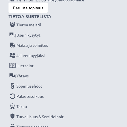
Peruuta sopimus
TIETOA SUBTELISTA
Tietoa meistä
Usein kysytyt
Maksu ja toimitus
Jälleenmyyjäksi
Luettelot
Yhteys
Sopimusehdot
Palautusoikeus
Takuu
Turvallisuus & Sertifioinnit
Tietosuojaseloste