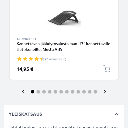
TARVIKKEET
Kannettavan jäähdytysalusta max. 17" kannettaville
tietokoneille, Musta ABS
(2 arvostelut)
14,95 €
YLEISKATSAUS
subtel tiedonsiirto- ja latausjohto Lenovo kannettavan