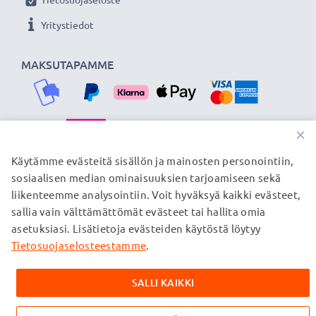
Väri
: Musta
Yritystiedot
Ihanteellinen lataus- ja synkronointijohto - subtel USB-
MAKSUTAPAMME
kaapelilla voit ladata tai siirtää tärkeimmät tiedostosi
Lenovo läppäriltä nopeasti ja turvallisesti.
★
3 vuoden takuu
★
×
Olemme vuonna 2004 perustettu kansainvälinen
TOIMITUSKUMPPANIMME
Käytämme evästeitä sisällön ja mainosten personointiin,
verkkokauppa, joka tarjoaa laadukkaita tuotteita, ja
sosiaalisen median ominaisuuksien tarjoamiseen sekä
siksi tarjoamme 36 kuukauden takuun!
liikenteemme analysointiin. Voit hyväksyä kaikki evästeet,
sallia vain välttämättömät evästeet tai hallita omia
© subtel.fi 2026
asetuksiasi. Lisätietoja evästeiden käytöstä löytyy
Kaikki hinnat sisältävät arvonlisäveron, mutta ei
toimituskuluja. Kaikki sivuillamme mainitut tavaramerkit ovat
Tietosuojaselosteestamme
.
omistajiensa rekisteröimiä tavaramerkkejä, ja ne mainitaan
verkkosivuillamme ainoastaan tuotteitamme koskevan
SALLI KAIKKI
tiedon vuoksi.