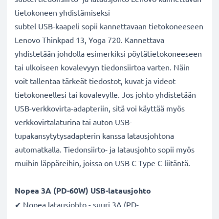
tietokoneen yhdistämiseksi
subtel USB-kaapeli sopii kannettavaan tietokoneeseen
Lenovo Thinkpad 13, Yoga 720. Kannettava
yhdistetään johdolla esimerkiksi pöytätietokoneeseen
tai ulkoiseen kovalevyyn tiedonsiirtoa varten. Näin
voit tallentaa tärkeät tiedostot, kuvat ja videot
tietokoneellesi tai kovalevylle. Jos johto yhdistetään
USB-verkkovirta-adapteriin, sitä voi käyttää myös
verkkovirtalaturina tai auton USB-
tupakansytytysadapterin kanssa latausjohtona
automatkalla. Tiedonsiirto- ja latausjohto sopii myös
muihin läppäreihin, joissa on USB C Type C liitäntä.
Nopea 3A (PD-60W) USB-latausjohto
✔ Nopea latausjohto - suuri 3A (PD-
60W) latausnopeus