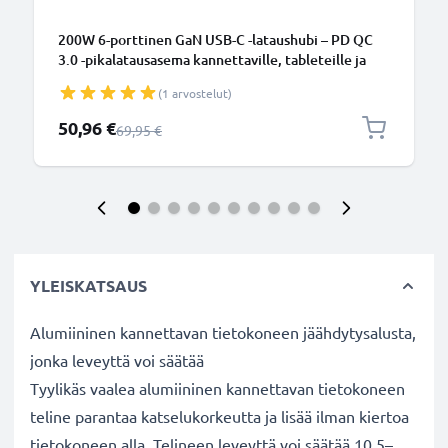
200W 6-porttinen GaN USB-C -lataushubi – PD QC
3.0 -pikalatausasema kannettaville, tableteille ja
puhelimille | CELLONIC
(1 arvostelut)
Erikoishinta
50,96 €
Normaali hinta
69,95 €
YLEISKATSAUS
Alumiininen kannettavan tietokoneen jäähdytysalusta,
jonka leveyttä voi säätää
Tyylikäs vaalea alumiininen kannettavan tietokoneen
teline parantaa katselukorkeutta ja lisää ilman kiertoa
tietokoneen alla. Telineen leveyttä voi säätää 10,5–