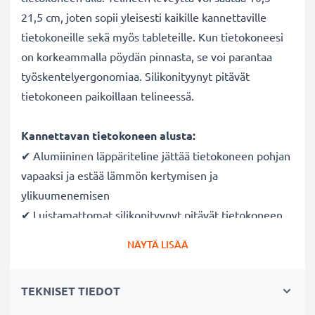
21,5 cm, joten sopii yleisesti kaikille kannettaville
tietokoneille sekä myös tableteille. Kun tietokoneesi
on korkeammalla pöydän pinnasta, se voi parantaa
työskentelyergonomiaa. Silikonityynyt pitävät
tietokoneen paikoillaan telineessä.
Kannettavan tietokoneen alusta:
✔ Alumiininen läppäriteline jättää tietokoneen pohjan
vapaaksi ja estää lämmön kertymisen ja
ylikuumenemisen
✔ Luistamattomat silikonityynyt pitävät tietokoneen
paikoillaan
NÄYTÄ LISÄÄ
✔ Nostaa tietokonetta pöydällä ja parantaa
työskentelyergonomiaa
TEKNISET TIEDOT
✔ Leveys säädettävissä, sopii yleisesti kannettaville
tietokoneille ja tableteille