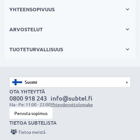
YHTEENSOPIVUUS
Tekniset tiedot:
Tuotemerkki:
CELLONIC
ARVOSTELUT
Mitat:
Materiaali:
Alumiini
TUOTETURVALLISUUS
Väri:
Musta
Paino:
870 g
★ 3 vuoden takuu ★
▾
Olemme vuonna 2004 perustettu kansainvälinen
OTA YHTEYTTÄ
0800 918 243
info@subtel.fi
verkkokauppa, joka tarjoaa laadukkaita tuotteita, ja
Ma - Pe: 11:00 - 22:00
Yhteydenottolomake
siksi tarjoamme 36 kuukauden takuun!
Peruuta sopimus
TIETOA SUBTELISTA
Tietoa meistä