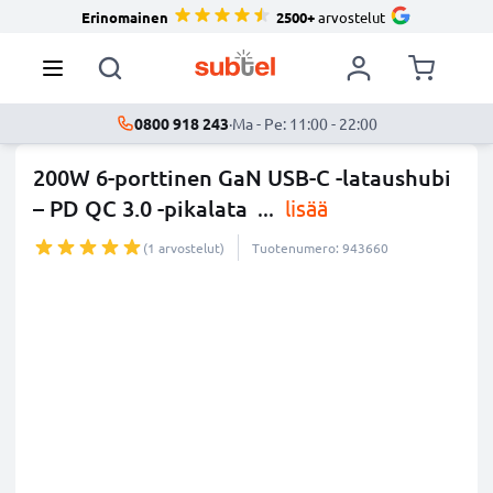
Erinomainen
2500+
arvostelut
0800 918 243
·
Ma - Pe: 11:00 - 22:00
200W 6-porttinen GaN USB-C -lataushubi
– PD QC 3.0 -pikalata
...
lisää
(1 arvostelut)
Tuotenumero: 943660