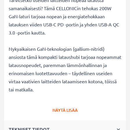
Tarvitsetko useiden laitteiden nopeaa latausta
samanaikaisesti? Tämä CELLONICin tehokas 200W
GaN-laturi tarjoaa nopean ja energiatehokkaan
latauksen viiden USB-C PD -portin ja yhden USB-A QC
3.0 -portin kautta.
Nykyaikaisen GaN-teknologian (gallium-nitridi)
ansiosta tämä kompakti lataushubi tarjoaa nopeammat
latausnopeudet, paremman lämmönhallinnan ja
erinomaisen luotettavuuden – täydellinen useiden
virtaa vaativien laitteiden lataamiseen kotona, töissä
tai matkalla.
Täysin yhteensopiva USB-C-virtalähteellä toimivien
NÄYTÄ LISÄÄ
kannettavien kanssa ja tarjoaa jopa 100W tehon
yhdestä USB-C PD -portista laitteille kuten:
TEKNISET TIEDOT