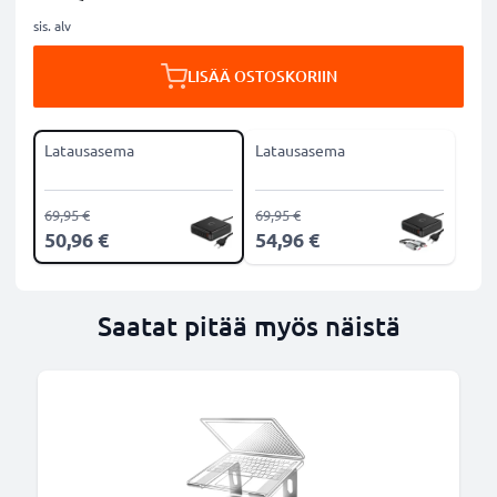
sis. alv
LISÄÄ OSTOSKORIIN
Latausasema
Latausasema
69,95 €
69,95 €
50,96 €
54,96 €
Saatat pitää myös näistä