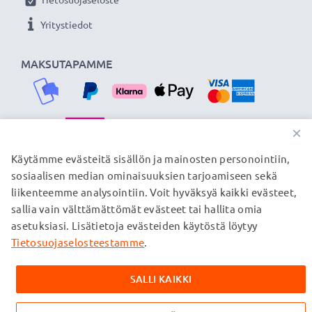
Yritystiedot
MAKSUTAPAMME
×
TOIMITUSKUMPPANIMME
Käytämme evästeitä sisällön ja mainosten personointiin,
sosiaalisen median ominaisuuksien tarjoamiseen sekä
liikenteemme analysointiin. Voit hyväksyä kaikki evästeet,
sallia vain välttämättömät evästeet tai hallita omia
© subtel.fi 2026
asetuksiasi. Lisätietoja evästeiden käytöstä löytyy
Kaikki hinnat sisältävät arvonlisäveron, mutta ei
toimituskuluja. Kaikki sivuillamme mainitut tavaramerkit ovat
Tietosuojaselosteestamme
.
omistajiensa rekisteröimiä tavaramerkkejä, ja ne mainitaan
verkkosivuillamme ainoastaan tuotteitamme koskevan
SALLI KAIKKI
tiedon vuoksi.