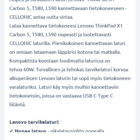
Carbon 5, T580, L590 kannettavaan tietokoneeseen -
CELLONIC antaa uutta virtaa.
Lataa kannettava tietokoneesi Lenovo ThinkPad X1
Carbon 5, T580, L590 nopeasti ja luotettavasti
CELLONIC laturilla. Pienikokoinen kannettavan laturi
on omiaan lataamaan läppärisi kotona tai matkalla.
Kompaktista koostaan huolimatta laturissa on
tehoa 60W. Turvallinen ja tehokas tarvikelaturi korvaa
alkuperäisen Lenovo laturin tai sopii myös tietokoneen
varalaturiksi. Laturi käy myös muihin kannettaviin
tietokoneisiin, joissa on vastaava USB C Type C
liitäntä.
Lenovo tarvikelaturi:
✔
Nopea lataus
- pikalatausjohto nopealla
latausnopeudella ja lyhyellä latausajalla