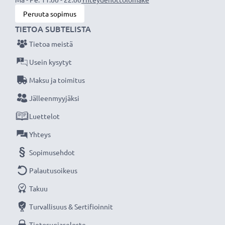
Teho / Power Watt
: 60W
Peruuta sopimus
Tulo / Input
: 100 - 250V
TIETOA SUBTELISTA
Lähtöjännite / Output Volttia
: 5V-20V
Tietoa meistä
Ampeeri / Output ampeeri
: 3.00A
Virtajohdon pituus
: 2.5m
Usein kysytyt
Maksu ja toimitus
★
3 vuoden takuu
★
Jälleenmyyjäksi
Olemme vuonna 2004 perustettu kansainvälinen
Luettelot
verkkokauppa, joka tarjoaa laadukkaita tuotteita, ja
siksi tarjoamme 36 kuukauden takuun!
Yhteys
Sopimusehdot
Palautusoikeus
Takuu
Turvallisuus & Sertifioinnit
Tietosuojaseloste