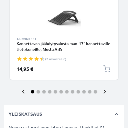
TARVIKKEET
Kannettavan jäähdytysalusta max. 17" kannettaville
tietokoneille, Musta ABS
(2 arvostelut)
14,95 €
YLEISKATSAUS
Nopea ja turvallinen laturi Lenovo ThinkPad X1