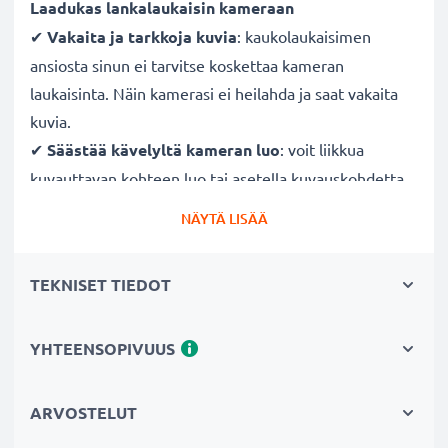
Laadukas lankalaukaisin kameraan
✔
Vakaita ja tarkkoja kuvia
: kaukolaukaisimen
ansiosta sinun ei tarvitse koskettaa kameran
laukaisinta. Näin kamerasi ei heilahda ja saat vakaita
kuvia.
✔
Säästää kävelyltä kameran luo
: voit liikkua
kuvauttavan kohteen luo tai asetella kuvauskohdetta
ilman, että sinun tarvitsee palata kameran luo
NÄYTÄ LISÄÄ
painamaan laukaisinta. Ota kaukolaukaisin mukaasi ja
laukaise kamera etänä.
TEKNISET TIEDOT
✔
Laukaise kamera huomaamattomasti
: paina
kameran laukaisinta huomaamattomasti kun kohde on
objektiivin edessä – ihanteellinen eläin- ja
YHTEENSOPIVUUS
maisemakuvaukseen.
✔
Ole osa valokuvaa
: kameran kaukolaukaisimen
ARVOSTELUT
avulla saat selfien tai olet myös itse osa