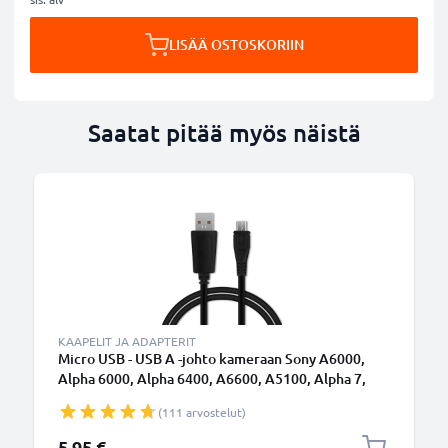
LISÄÄ OSTOSKORIIN
Saatat pitää myös näistä
KAAPELIT JA ADAPTERIT
Micro USB - USB A -johto kameraan Sony A6000,
Alpha 6000, Alpha 6400, A6600, A5100, Alpha 7,
A7s II, Alpha 7R II, Alpha 7 II, HX400V - Musta 1m,
(111 arvostelut)
nopea 1A, PVC-kamerajohto Sony VMC-MD4,
tuotemerkiltä CELLONIC
5,95 €