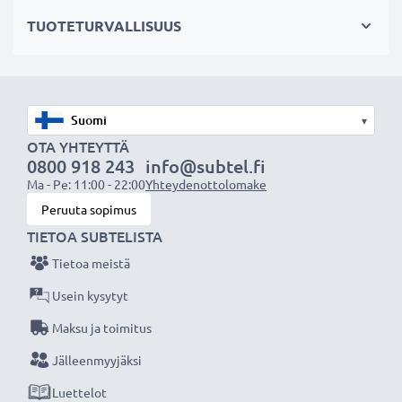
perhepotrettia.
TUOTETURVALLISUUS
Toiminnot:
• Kaukolaukaisin pitkään valotukseen (bulb)
• Välitön kuvan otto ilman viivettä
▾
• Tämä tarvikekaukolaukaisin toimii kuten
OTA YHTEYTTÄ
alkuperäinen kamerasi kaukolaukaisin
0800 918 243
info@subtel.fi
Ma - Pe: 11:00 - 22:00
Yhteydenottolomake
• Johdon ptuus: 90 cm
Peruuta sopimus
TIETOA SUBTELISTA
Heilahtamattomat kuvat subtel
kaukolaukaisimella. Tilaa nyt, 3 vuoden takuu!
Tietoa meistä
Usein kysytyt
Maksu ja toimitus
Jälleenmyyjäksi
Luettelot