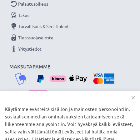
Palautusoikeus
Takuu
Turvallisuus & Sertifioinnit
Tietosuojaseloste
Yritystiedot
MAKSUTAPAMME
×
TOIMITUSKUMPPANIMME
Käytämme evästeitä sisällön ja mainosten personointiin,
sosiaalisen median ominaisuuksien tarjoamiseen sekä
liikenteemme analysointiin. Voit hyväksyä kaikki evästeet,
sallia vain välttämättömät evästeet tai hallita omia
© subtel.fi 2026
asetuksiasi. Lisätietoja evästeiden käytöstä löytyy
Kaikki hinnat sisältävät arvonlisäveron, mutta ei