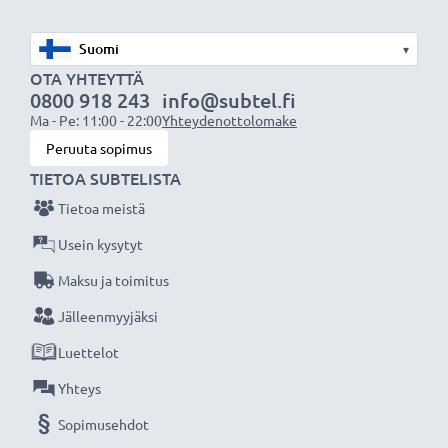
★
3 vuoden takuu
★
▾
Olemme vuonna 2004 perustettu kansainvälinen
OTA YHTEYTTÄ
verkkokauppa, joka tarjoaa laadukkaita tuotteita, ja
0800 918 243
info@subtel.fi
Ma - Pe: 11:00 - 22:00
Yhteydenottolomake
siksi tarjoamme 36 kuukauden takuun!
Peruuta sopimus
TIETOA SUBTELISTA
Tietoa meistä
Usein kysytyt
Maksu ja toimitus
Jälleenmyyjäksi
Luettelot
Yhteys
Sopimusehdot