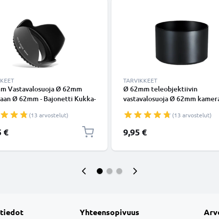
KKEET
TARVIKKEET
m Vastavalosuoja Ø 62mm
Ø 62mm teleobjektiivin
aan Ø 62mm - Bajonetti Kukka-
vastavalosuoja Ø 62mm kamer
paani- / Terälehti-
Universal Ø 62mm -
(13 arvostelut)
(13 arvostelut)
alosuoja tuotemerkiltä
suodinkierteeseen kiinnitettä
NIC
pyöreä vastavalosuoja tuoteme
5 €
9,95 €
CELLONIC
 tiedot
Yhteensopivuus
Arv