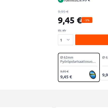
9,95 €
9,45 €
-5%
sis. alv
Määrä
Ø 62mm
Ø 6
Pyöröpolarisaatiosuodin
CPL-suodin
9,95 €
9,9
9,45 €