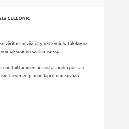
vasta CELLONIC
ten värit esiin vääristymättöminä. Tuloksena
tin voimakkuuden säätämiseksi.
öreän taittumisen ansiosta suodin poistaa
lasin tai veden pinnan läpi ilman kuvaan