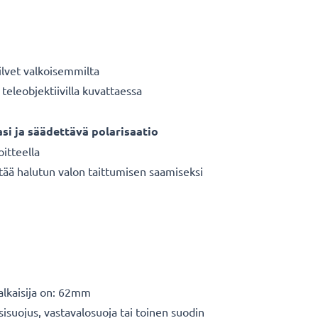
ilvet valkoisemmilta
teleobjektiivilla kuvattaessa
asi ja säädettävä polarisaatio
oitteella
tää halutun valon taittumisen saamiseksi
halkaisija on: 62mm
sisuojus, vastavalosuoja tai toinen suodin