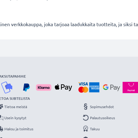
en verkkokauppa, joka tarjoaa laadukkaita tuotteita, ja siksi
AKSUTAPAMME
ETOA SUBTELISTA
Tietoa meistä
Sopimusehdot
Usein kysytyt
Palautusoikeus
Maksu ja toimitus
Takuu