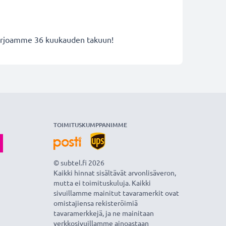
 tarjoamme 36 kuukauden takuun!
TOIMITUSKUMPPANIMME
© subtel.fi 2026
Kaikki hinnat sisältävät arvonlisäveron,
mutta ei toimituskuluja. Kaikki
sivuillamme mainitut tavaramerkit ovat
omistajiensa rekisteröimiä
tavaramerkkejä, ja ne mainitaan
verkkosivuillamme ainoastaan