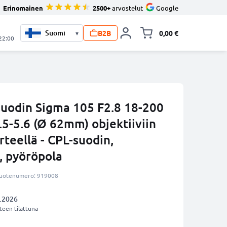
Erinomainen
2500+
arvostelut
Google
B2B
0,00 €
▾
Vaihda miniva
 22:00
suodin Sigma 105 F2.8 18-200
.5-5.6 (Ø 62mm) objektiiviin
teellä - CPL-suodin,
, pyöröpola
uotenumero: 919008
.2026
een tilattuna