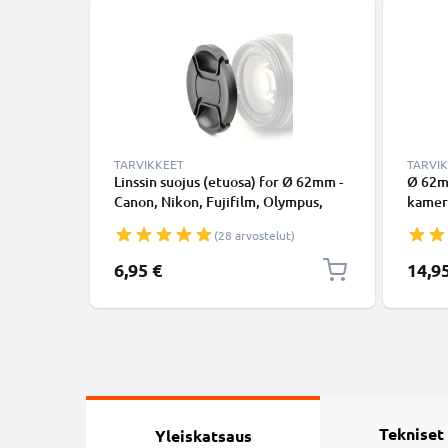
TARVIKKEET
TARVI
Linssin suojus (etuosa) for Ø 62mm -
Ø 62m
Canon, Nikon, Fujifilm, Olympus,
kamer
Sony, Panasonic, Pentax, Snap On:
/ Tulp
(28 arvostelut)
Inside handle / Central Pinch Suojus
vastav
Kansi
CELLO
6,95 €
14,9
Tekniset
Yleiskatsaus