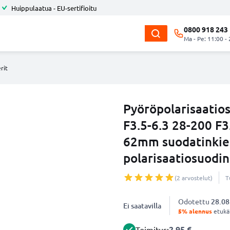
Huippulaatua - EU-sertifioitu
0800 918 243
Ma - Pe: 11:00 -
rit
Pyöröpolarisaatio
F3.5-6.3 28-200 F3
62mm suodatinkier
polarisaatiosuodin
(2 arvostelut)
T
Odotettu
28.08
Ei saatavilla
5% alennus
etukät
2.95 €
Toimitus: