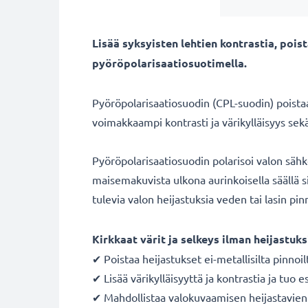
Lisää syksyisten lehtien kontrastia, poi
pyöröpolarisaatiosuotimella.
Pyöröpolarisaatiosuodin (CPL-suodin) poistaa 
voimakkaampi kontrasti ja värikylläisyys se
Pyöröpolarisaatiosuodin polarisoi valon säh
maisemakuvista ulkona aurinkoisella säällä si
tulevia valon heijastuksia veden tai lasin pinn
Kirkkaat värit ja selkeys ilman heijastuks
✔ Poistaa heijastukset ei-metallisilta pinnoil
✔ Lisää värikylläisyyttä ja kontrastia ja tuo e
✔ Mahdollistaa valokuvaamisen heijastavien p