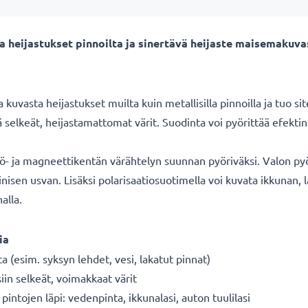
sta heijastukset pinnoilta ja sinertävä heijaste maisemaku
kuvasta heijastukset muilta kuin metallisilla pinnoilla ja tuo si
kä selkeät, heijastamattomat värit. Suodinta voi pyörittää efek
kö- ja magneettikentän värähtelyn suunnan pyöriväksi. Valon py
nisen usvan. Lisäksi polarisaatiosuotimella voi kuvata ikkunan, 
alla.
ia
ta (esim. syksyn lehdet, vesi, lakatut pinnat)
siin selkeät, voimakkaat värit
intojen läpi: vedenpinta, ikkunalasi, auton tuulilasi