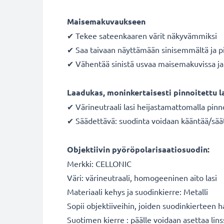
Maisemakuvaukseen
✔ Tekee sateenkaaren värit näkyvämmiksi
✔ Saa taivaan näyttämään sinisemmältä ja p
✔ Vähentää sinistä usvaa maisemakuvissa ja 
Laadukas, moninkertaisesti pinnoitettu l
✔ Värineutraali lasi heijastamattomalla pinn
✔ Säädettävä: suodinta voidaan kääntää/sää
Objektiivin pyöröpolarisaatiosuodin:
Merkki: CELLONIC
Väri: värineutraali, homogeeninen aito lasi
Materiaali kehys ja suodinkierre: Metalli
Sopii objektiiveihin, joiden suodinkierteen 
Suotimen kierre : päälle voidaan asettaa lins