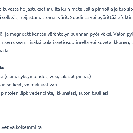
kuvasta heijastukset muilta kuin metallisilla pinnoilla ja tuo si
kä selkeät, heijastamattomat värit. Suodinta voi pyörittää efek
kö- ja magneettikentän värähtelyn suunnan pyöriväksi. Valon py
nisen usvan. Lisäksi polarisaatiosuotimella voi kuvata ikkunan, 
alla.
ia
ta (esim. syksyn lehdet, vesi, lakatut pinnat)
siin selkeät, voimakkaat värit
intojen läpi: vedenpinta, ikkunalasi, auton tuulilasi
ilvet valkoisemmilta