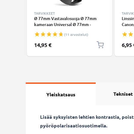
TARVIKKEET
TARVI
Ø 77mm Vastavalosuoja Ø 77mm
Linssi
kameraan Universal Ø 77mm -
Canon,
suodinkierteeseen kiinnitettävä
Sony, 
(11 arvostelut)
kukkamalli / tulppaani / terälehti
Inside
vastavalosuoja tuotemerkiltä
Kansi
14,95 €
6,95 
CELLONIC
Tekniset
Yleiskatsaus
Lisää syksyisten lehtien kontrastia, poi
pyöröpolarisaatiosuotimella.