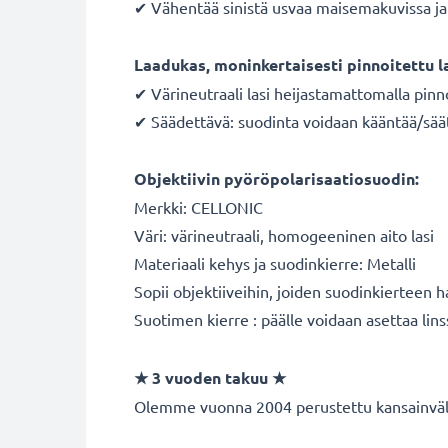
✔ Vähentää sinistä usvaa maisemakuvissa ja 
Laadukas, moninkertaisesti pinnoitettu l
✔ Värineutraali lasi heijastamattomalla pinn
✔ Säädettävä: suodinta voidaan kääntää/sää
Objektiivin pyöröpolarisaatiosuodin:
Merkki: CELLONIC
Väri: värineutraali, homogeeninen aito lasi
Materiaali kehys ja suodinkierre: Metalli
Sopii objektiiveihin, joiden suodinkierteen 
Suotimen kierre : päälle voidaan asettaa lins
★ 3 vuoden takuu ★
Olemme vuonna 2004 perustettu kansainvälin