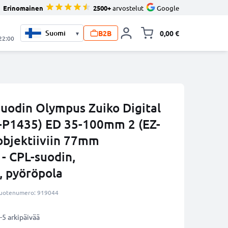
Erinomainen
2500+
arvostelut
Google
B2B
0,00 €
▾
Vaihda miniva
 22:00
suodin Olympus Zuiko Digital
-P1435) ED 35-100mm 2 (EZ-
bjektiiviin 77mm
 - CPL-suodin,
, pyöröpola
uotenumero: 919044
-5 arkipäivää