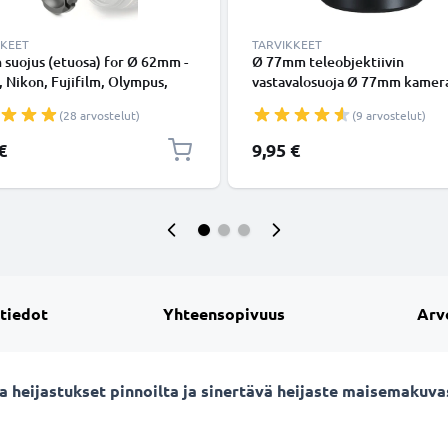
KKEET
TARVIKKEET
n suojus (etuosa) for Ø 62mm -
Ø 77mm teleobjektiivin
 Nikon, Fujifilm, Olympus,
vastavalosuoja Ø 77mm kamer
Panasonic, Pentax, Snap On:
Universal Ø 77mm -
(28 arvostelut)
(9 arvostelut)
 handle / Central Pinch Suojus
suodinkierteeseen kiinnitettä
pyöreä vastavalosuoja tuoteme
€
9,95 €
CELLONIC
 tiedot
Yhteensopivuus
Arv
sta heijastukset pinnoilta ja sinertävä heijaste maisemaku