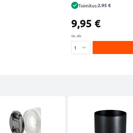
2.95 €
Toimitus:
9,95 €
sis. alv
Määrä