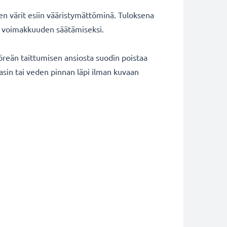
ten värit esiin vääristymättöminä. Tuloksena
tin voimakkuuden säätämiseksi.
öreän taittumisen ansiosta suodin poistaa
lasin tai veden pinnan läpi ilman kuvaan