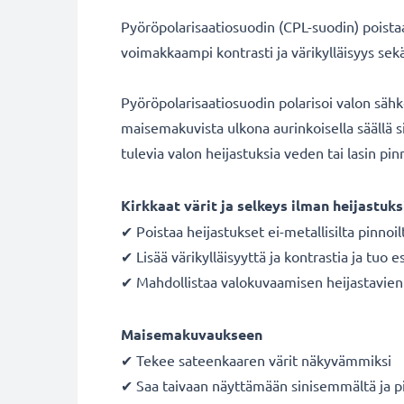
Pyöröpolarisaatiosuodin (CPL-suodin) poistaa 
voimakkaampi kontrasti ja värikylläisyys se
Pyöröpolarisaatiosuodin polarisoi valon säh
maisemakuvista ulkona aurinkoisella säällä si
tulevia valon heijastuksia veden tai lasin pinn
Kirkkaat värit ja selkeys ilman heijastuks
✔ Poistaa heijastukset ei-metallisilta pinnoil
✔ Lisää värikylläisyyttä ja kontrastia ja tuo e
✔ Mahdollistaa valokuvaamisen heijastavien p
Maisemakuvaukseen
✔ Tekee sateenkaaren värit näkyvämmiksi
✔ Saa taivaan näyttämään sinisemmältä ja p