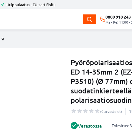
Huippulaatua - EU-sertifioitu
0800 918 243
Ma - Pe: 11:00 -
rit
Pyöröpolarisaatio
ED 14-35mm 2 (EZ
P3510) (Ø 77mm) o
suodatinkierteellä
polarisaatiosuodin
(0 arvostelut)
T
Varastossa
Toimitus: 3