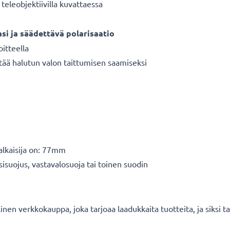
teleobjektiivilla kuvattaessa
asi ja säädettävä polarisaatio
oitteella
tää halutun valon taittumisen saamiseksi
halkaisija on: 77mm
sisuojus, vastavalosuoja tai toinen suodin
en verkkokauppa, joka tarjoaa laadukkaita tuotteita, ja siksi