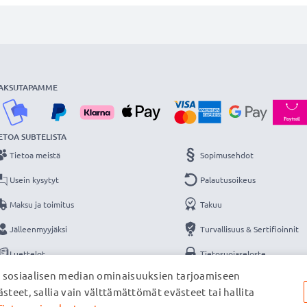
AKSUTAPAMME
ETOA SUBTELISTA
Tietoa meistä
Sopimusehdot
Usein kysytyt
Palautusoikeus
Maksu ja toimitus
Takuu
Jälleenmyyjäksi
Turvallisuus & Sertifioinnit
Luettelot
Tietosuojaseloste
, sosiaalisen median ominaisuuksien tarjoamiseen
Yhteys
Yritystiedot
steet, sallia vain välttämättömät evästeet tai hallita