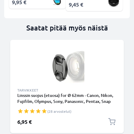
9,95 €
9,45 €
Saatat pitää myös näistä
TARVIKKEET
Linssin suojus (etuosa) for Ø 62mm - Canon, Nikon,
Fujifilm, Olympus, Sony, Panasonic, Pentax, Snap
On: Inside handle / Central Pinch Suojus Kansi
(28 arvostelut)
6,95 €