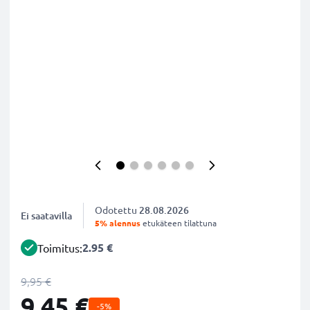
Odotettu
28.08.2026
Ei saatavilla
5% alennus
etukäteen tilattuna
2.95 €
Toimitus:
9,95 €
9,45 €
-5%