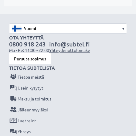
läpi: vedenpinta, ikkunalasi, auton tuulilasi
Maisemakuvaukseen
✔ Tekee sateenkaaren värit näkyvämmiksi
▾
✔ Saa taivaan näyttämään sinisemmältä ja pilvet
OTA YHTEYTTÄ
0800 918 243
info@subtel.fi
valkoisemmilta
Ma - Pe: 11:00 - 22:00
Yhteydenottolomake
✔ Vähentää sinistä usvaa maisemakuvissa ja
Peruuta sopimus
teleobjektiivilla kuvattaessa
TIETOA SUBTELISTA
Tietoa meistä
Laadukas, moninkertaisesti pinnoitettu lasi ja
säädettävä polarisaatio
Usein kysytyt
✔ Värineutraali lasi heijastamattomalla pinnoitteella
Maksu ja toimitus
✔ Säädettävä: suodinta voidaan kääntää/säätää
Jälleenmyyjäksi
halutun valon taittumisen saamiseksi
Luettelot
Objektiivin pyöröpolarisaatiosuodin:
Yhteys