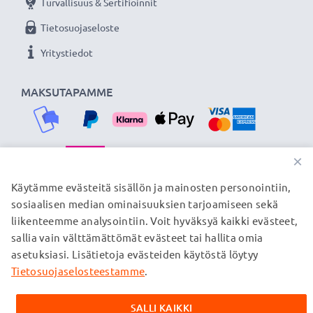
Turvallisuus & Sertifioinnit
★
3 vuoden takuu
★
Tietosuojaseloste
Olemme vuonna 2004 perustettu kansainvälinen
Yritystiedot
verkkokauppa, joka tarjoaa laadukkaita tuotteita, ja
siksi tarjoamme 36 kuukauden takuun!
MAKSUTAPAMME
×
TOIMITUSKUMPPANIMME
Käytämme evästeitä sisällön ja mainosten personointiin,
sosiaalisen median ominaisuuksien tarjoamiseen sekä
liikenteemme analysointiin. Voit hyväksyä kaikki evästeet,
sallia vain välttämättömät evästeet tai hallita omia
© subtel.fi 2026
asetuksiasi. Lisätietoja evästeiden käytöstä löytyy
Kaikki hinnat sisältävät arvonlisäveron, mutta ei
toimituskuluja. Kaikki sivuillamme mainitut tavaramerkit ovat
Tietosuojaselosteestamme
.
omistajiensa rekisteröimiä tavaramerkkejä, ja ne mainitaan
verkkosivuillamme ainoastaan tuotteitamme koskevan
SALLI KAIKKI
tiedon vuoksi.