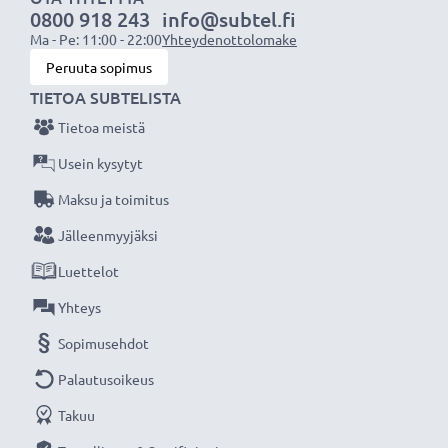
0800 918 243
info@subtel.fi
✔
Säännöllinen ja kattava testaus
- jokainen
Ma - Pe: 11:00 - 22:00
Yhteydenottolomake
sisäänrakennettu kenno testataan
Peruuta sopimus
✔
Sertifioitu turvallisuus
- suojattu oikosululta,
TIETOA SUBTELISTA
ylikuumenemiselta ja ylijännitteeltä
Tietoa meistä
Tekniset tiedot:
Usein kysytyt
Tuotemerkki
:
CELLONIC
Maksu ja toimitus
Kapasiteetti
: 1000mAh
Jälleenmyyjäksi
Jännite
: 7.2V - 7.4V
Luettelot
Teknologia
: Litiumionit
Mitat
: 48.00 x 36.00 x 17.10mm
Yhteys
Väri
: Musta
Sopimusehdot
Palautusoikeus
CELLONIC vara-akku on turvallinen ja edullinen
Takuu
virtalähde valokuvakameraasi tai videokameraasi.