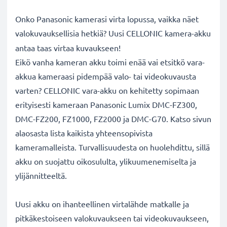
Onko Panasonic kamerasi virta lopussa, vaikka näet
valokuvauksellisia hetkiä? Uusi CELLONIC
kamera-akku
antaa taas virtaa kuvaukseen!
Eikö vanha kameran akku toimi enää vai etsitkö vara-
akkua kameraasi pidempää valo- tai videokuvausta
varten? CELLONIC vara-akku on kehitetty sopimaan
erityisesti kameraan Panasonic Lumix DMC-FZ300,
DMC-FZ200, FZ1000, FZ2000 ja DMC-G70. Katso sivun
alaosasta lista kaikista yhteensopivista
kameramalleista. Turvallisuudesta on huolehdittu, sillä
akku on suojattu oikosululta, ylikuumenemiselta ja
ylijännitteeltä.
Uusi akku on ihanteellinen virtalähde matkalle ja
pitkäkestoiseen valokuvaukseen tai videokuvaukseen,