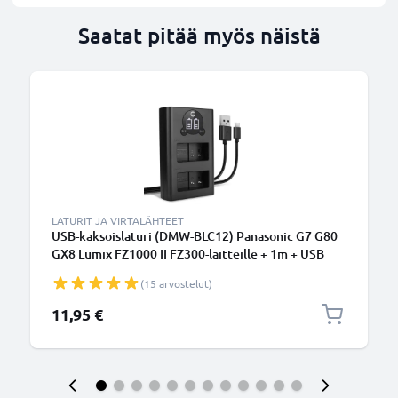
Saatat pitää myös näistä
LATURIT JA VIRTALÄHTEET
USB-kaksoislaturi (DMW-BLC12) Panasonic G7 G80
GX8 Lumix FZ1000 II FZ300-laitteille + 1m + USB
Kaapeli valmistajalta CELLONIC
(15 arvostelut)
11,95 €