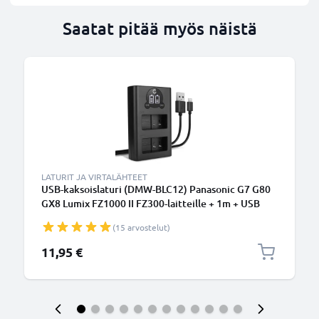
Saatat pitää myös näistä
LATURIT JA VIRTALÄHTEET
USB-kaksoislaturi (DMW-BLC12) Panasonic G7 G80
GX8 Lumix FZ1000 II FZ300-laitteille + 1m + USB
Kaapeli valmistajalta CELLONIC
(15 arvostelut)
11,95 €