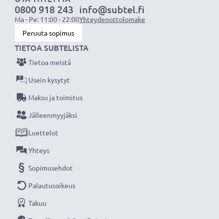
0800 918 243
info@subtel.fi
laturin ansiosta, 3 vuoden takuu!
Ma - Pe: 11:00 - 22:00
Yhteydenottolomake
Peruuta sopimus
TIETOA SUBTELISTA
Tietoa meistä
Usein kysytyt
Maksu ja toimitus
Jälleenmyyjäksi
Luettelot
Yhteys
Sopimusehdot
Palautusoikeus
Takuu