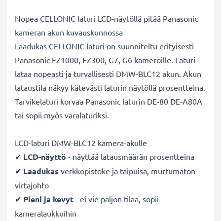
Nopea CELLONIC laturi LCD-näytöllä pitää Panasonic
kameran akun kuvauskunnossa
Laadukas CELLONIC laturi on suunniteltu erityisesti
Panasonic FZ1000, FZ300, G7, G6 kameroille. Laturi
lataa nopeasti ja turvallisesti DMW-BLC12 akun. Akun
lataustila näkyy kätevästi laturin näytöllä prosentteina.
Tarvikelaturi korvaa Panasonic laturin DE-80 DE-A80A
tai sopii myös varalaturiksi.
LCD-laturi DMW-BLC12 kamera-akulle
✔
LCD-näyttö
- näyttää latausmäärän prosentteina
✔
Laadukas
verkkopistoke ja taipuisa, murtumaton
virtajohto
✔
Pieni ja kevyt
- ei vie paljon tilaa, sopii
kameralaukkuihin