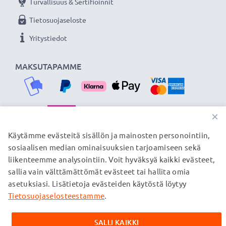
Turvallisuus & Sertifioinnit
Tietosuojaseloste
Yritystiedot
MAKSUTAPAMME
×
TOIMITUSKUMPPANIMME
Käytämme evästeitä sisällön ja mainosten personointiin,
sosiaalisen median ominaisuuksien tarjoamiseen sekä
liikenteemme analysointiin. Voit hyväksyä kaikki evästeet,
sallia vain välttämättömät evästeet tai hallita omia
© subtel.fi 2026
asetuksiasi. Lisätietoja evästeiden käytöstä löytyy
Kaikki hinnat sisältävät arvonlisäveron, mutta ei
toimituskuluja. Kaikki sivuillamme mainitut tavaramerkit ovat
Tietosuojaselosteestamme
.
omistajiensa rekisteröimiä tavaramerkkejä, ja ne mainitaan
verkkosivuillamme ainoastaan tuotteitamme koskevan
SALLI KAIKKI
tiedon vuoksi.