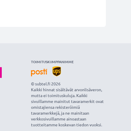
TOIMITUSKUMPPANIMME
© subtel.fi 2026
Kaikki hinnat sisältävät arvonlisäveron,
mutta ei toimituskuluja. Kaikki
sivuillamme mainitut tavaramerkit ovat
omistajiensa rekisteröimiä
tavaramerkkejä, ja ne mainitaan
verkkosivuillamme ainoastaan
tuotteitamme koskevan tiedon vuoksi.