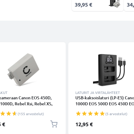
39,95 €
34
AKUT
LATURIT JA VIRTALÄHTEET
kameraan Canon EOS 450D,
USB-kaksoislaturi (LP-E5) Can
1000D, Rebel Xsi, Rebel XS,
1000D EOS 500D EOS 450D E
T1i, LP-E5 - LP-E5 (1020mAh,
Rebel XS Rebel XSi Rebel T1i-
(155 arvostelut)
(5 arvostelut)
 tuotemerkiltä CELLONIC
laitteille + 1m + USB Kaapeli
valmistajalta CELLONIC
5 €
12,95 €