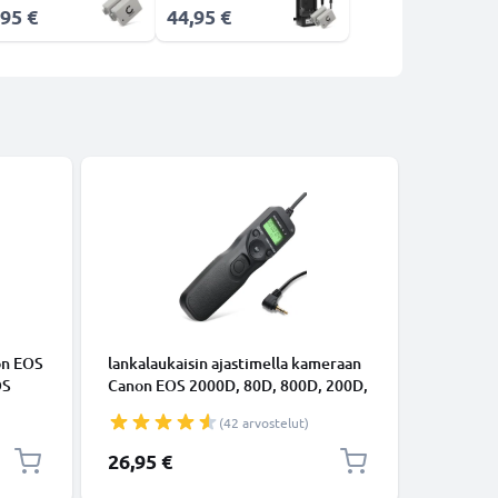
,95 €
44,95 €
VARA-AK
on EOS
lankalaukaisin ajastimella kameraan
2x Akku 
OS
Canon EOS 2000D, 80D, 800D, 200D,
Canon 10
700D, 70D, 600D, 60D, 1100D,
Rebel T1i
(42 arvostelut)
Kameran langallinen kaukolaukaisin
LC-E5 - 
intervalliajastimella tuotemerkiltä
tuotemer
26,95 €
39,95 €
subtel