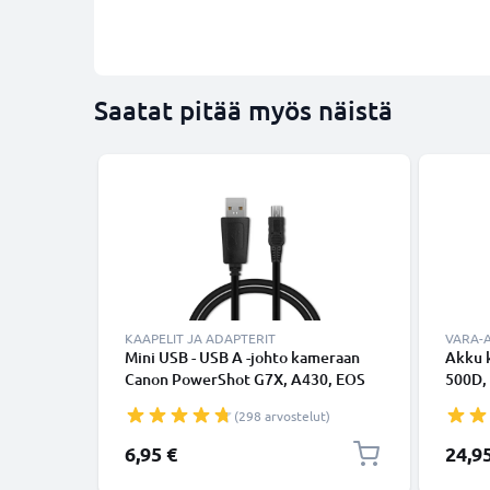
Saatat pitää myös näistä
KAAPELIT JA ADAPTERIT
VARA-
Mini USB - USB A -johto kameraan
Akku 
Canon PowerShot G7X, A430, EOS
500D, 
70D, 5D, 750D, 80D, 550D, 600D, 5D
Rebel 
(298 arvostelut)
Mark II, 40D, 700D, 7D - Musta 1m,
7.4V)
nopea 1A, PVC-kamerajohto IFC-
6,95 €
24,9
200U IFC-400PCU IFC-500U,
tuotemerkiltä CELLONIC