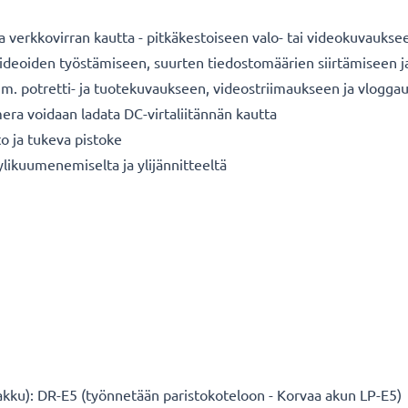
verkkovirran kautta - pitkäkestoiseen valo- tai videokuvauksee
a videoiden työstämiseen, suurten tiedostomäärien siirtämiseen 
im. potretti- ja tuotekuvaukseen, videostriimaukseen ja vlogga
era voidaan ladata DC-virtaliitännän kautta
o ja tukeva pistoke
 ylikuumenemiselta ja ylijännitteeltä
kku): DR-E5 (työnnetään paristokoteloon - Korvaa akun LP-E5)