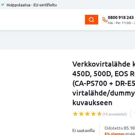
Huippulaatua - EU-sertifioitu
0800 918 243
Ma - Pe: 11:00 -
Verkkovirtalähde
450D, 500D, EOS Re
(CA-PS700 + DR-E5)
virtalähde/dummy-
kuvaukseen
(15 arvostelut)
Odotettu
05.10
Ei saatavilla
5% alennus
etukät