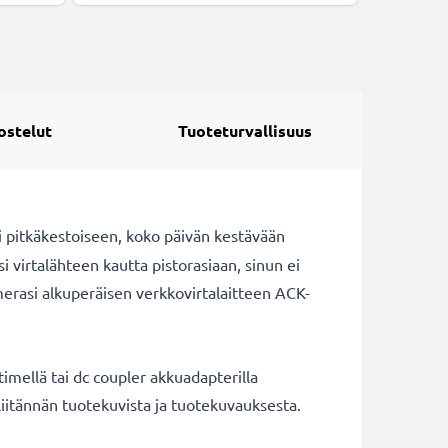
ostelut
Tuoteturvallisuus
ii pitkäkestoiseen, koko päivän kestävään
virtalähteen kautta pistorasiaan, sinun ei
merasi alkuperäisen verkkovirtalaitteen ACK-
timellä tai dc coupler akkuadapterilla
liitännän tuotekuvista ja tuotekuvauksesta.