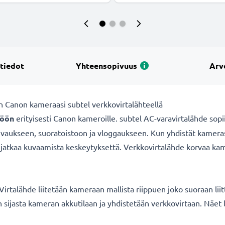
 tiedot
Yhteensopivuus
Arv
n Canon kameraasi subtel verkkovirtalähteellä
töön
erityisesti Canon kameroille. subtel AC-varavirtalähde sop
ukseen, suoratoistoon ja vloggaukseen. Kun yhdistät kamerasi 
it jatkaa kuvaamista keskeytyksettä. Verkkovirtalähde korvaa ka
irtalähde liitetään kameraan mallista riippuen joko suoraan liit
 sijasta kameran akkutilaan ja yhdistetään verkkovirtaan. Näet 