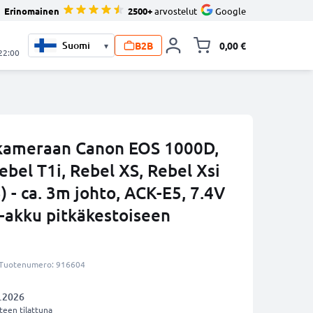
Erinomainen
2500+
arvostelut
Google
B2B
0,00 €
▾
Vaihda miniva
 22:00
 kameraan Canon EOS 1000D,
bel T1i, Rebel XS, Rebel Xsi
 - ca. 3m johto, ACK-E5, 7.4V
akku pitkäkestoiseen
Tuotenumero: 916604
.2026
een tilattuna