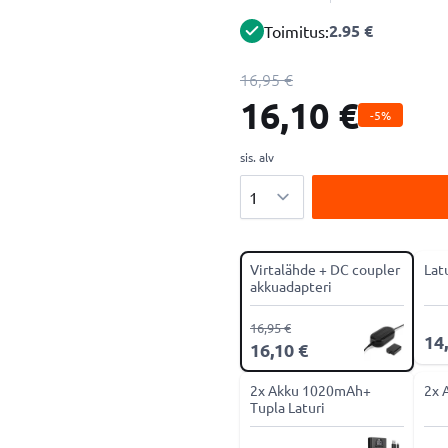
2.95 €
Toimitus:
16,95 €
16,10 €
-5%
sis. alv
Määrä
Virtalähde + DC coupler
Lat
akkuadapteri
16,95 €
14
16,10 €
2x Akku 1020mAh+
2x 
Tupla Laturi