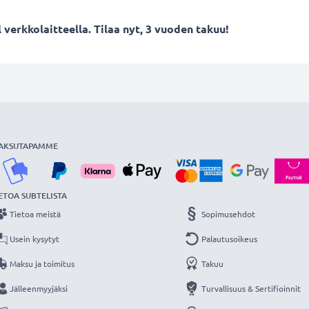
verkkolaitteella. Tilaa nyt, 3 vuoden takuu!
AKSUTAPAMME
ETOA SUBTELISTA
Tietoa meistä
Sopimusehdot
Usein kysytyt
Palautusoikeus
Maksu ja toimitus
Takuu
Jälleenmyyjäksi
Turvallisuus & Sertifioinnit