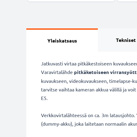
Tekniset
Yleiskatsaus
Jatkuvasti virtaa pitkäkestoiseen kuvauksee
Varavirtalähde
pitkäketoiseen virransyöt
kuvaukseen, videokuvaukseen, timelapse-kuva
tarvitse vaihtaa kameran akkua välillä ja vo
E5.
Verkkovirtalähteessä on ca. 3m latausjohto. V
(dummy-akku), joka laitetaan normaalin akun