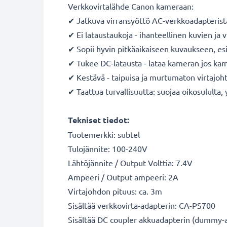
Verkkovirtalähde Canon kameraan:
✔ Jatkuva virransyöttö AC-verkkoadapterista 
✔ Ei lataustaukoja - ihanteellinen kuvien j
✔ Sopii hyvin pitkäaikaiseen kuvaukseen, es
✔ Tukee DC-latausta - lataa kameran jos kam
✔ Kestävä - taipuisa ja murtumaton virtajoht
✔ Taattua turvallisuutta: suojaa oikosululta,
Tekniset tiedot:
Tuotemerkki: subtel
Tulojännite: 100-240V
Lähtöjännite / Output Volttia: 7.4V
Ampeeri / Output ampeeri: 2A
Virtajohdon pituus: ca. 3m
Sisältää verkkovirta-adapterin: CA-PS700
Sisältää DC coupler akkuadapterin (dummy-a