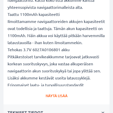
navigaattoriisi. Katso koko lista akkumme kanssa
yhteensopivista navigaattorimalleista alta.
Taattu 1100mAh kapasiteetti
Ilmoittamamme navigaattoreiden akkujen kapasiteetit
ovat todellisia ja taattuja. Tämän akun kapasiteetti on
1100mAh. Näin akkua voi käyttää pitkään harvemmilla
lataustauoilla - ihan kuten ilmoitammekin.
Tehokas 3.7V 6027A0106801 akku
Pitkäkestoiset tarvikeakkumme tarjoavat jatkuvasti
korkean suorituskyvyn, joka vastaa alkuperäisen
navigaattorin akun suorituskykyä tai jopa ylittää sen.
Lisäksi akkumme kestävät useita lataussyklejä.
Erinomaiset laatu- ja turvallisuusstandardit
Olemme akkuasiantuntijoita jo vuodesta 2004 lähtien.
NÄYTÄ LISÄÄ
Kaikki akkumme testataan tarkasti, jotta ne täyttävät
kokonaan korkeimmat EU-standardit ja enemmänkin -
TEKNISET TIEDOT