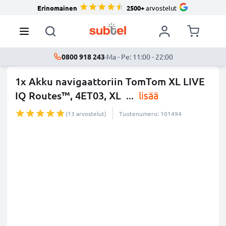
Erinomainen
2500+
arvostelut
0800 918 243
·
Ma - Pe: 11:00 - 22:00
1x Akku navigaattoriin TomTom XL LIVE
IQ Routes™, 4ET03, XL
...
lisää
(13 arvostelut)
Tuotenumero: 101494