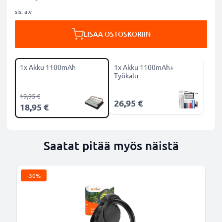
sis. alv
LISÄÄ OSTOSKORIIN
1x Akku 1100mAh
1x Akku 1100mAh+
Työkalu
19,95 €
26,95 €
18,95 €
Saatat pitää myös näistä
-30%