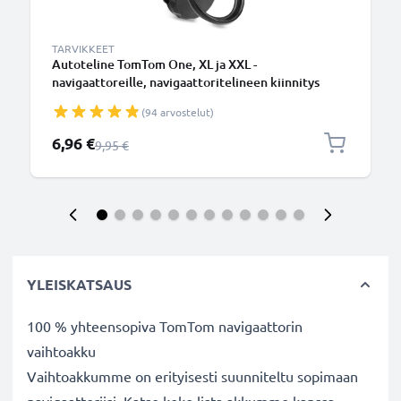
TARVIKKEET
Autoteline TomTom One, XL ja XXL -
navigaattoreille, navigaattoritelineen kiinnitys
imukupilla
(94 arvostelut)
Erikoishinta
6,96 €
Normaali hinta
9,95 €
YLEISKATSAUS
100 % yhteensopiva TomTom navigaattorin
vaihtoakku
Vaihtoakkumme on erityisesti suunniteltu sopimaan