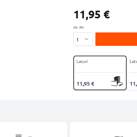
11,95 €
sis. alv
Määrä
Laturi
Lat
11,95 €
11