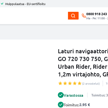
Huippulaatua - EU-sertifioitu
0800 918 243
Ma - Pe: 11:00 -
Laturi navigaatto
GO 720 730 750, G
Urban Rider, Rider
1,2m virtajohto, G
(2 arvostelut)
T
Varastossa
Toimitus: 3
2.95 €
Toimitus: