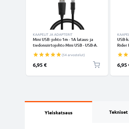
KAAPELIT JA ADAPTERIT
KAAPEL
Mini USB -johto 1m - 1A lataus- ja
USB-k
tiedonsiirtojohto Mini USB - USB-A.
Rider 
Musta PVC USB-kaapeli
GO 730
(54 arvostelut)
5000 /
Musta
6,95 €
6,95 
Tekniset
Yleiskatsaus