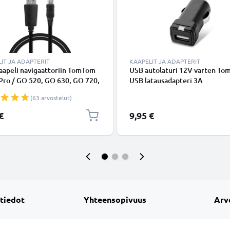
IT JA ADAPTERIT
KAAPELIT JA ADAPTERIT
aapeli navigaattoriin TomTom
USB autolaturi 12V varten T
Pro / GO 520, GO 630, GO 720,
USB latausadapteri 3A
 / ONE XL / XL 2 / Trucker
(63 arvostelut)
 Start - 1A, 1m latausjohto.
 PVC kaapeli
€
9,95 €
 tiedot
Yhteensopivuus
Arv