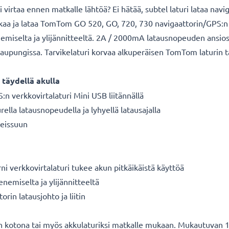
virtaa ennen matkalle lähtöä? Ei hätää, subtel laturi lataa navi
kaa ja lataa TomTom GO 520, GO, 720, 730 navigaattorin/GPS:n lu
enemiselta ja ylijännitteeltä. 2A / 2000mA latausnopeuden ansios
kaupungissa. Tarvikelaturi korvaa alkuperäisen TomTom laturin ta
täydellä akulla
n verkkovirtalaturi Mini USB liitännällä
ella latausnopeudella ja lyhyellä latausajalla
reissuun
ni verkkovirtalaturi tukee akun pitkäikäistä käyttöä
enemiselta ja ylijännitteeltä
in latausjohto ja liitin
een kotona tai myös akkulaturiksi matkalle mukaan. Mukautuvan 1