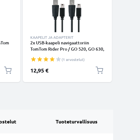
KAAPELIT JA ADAPTERIT
LATURIT 
omTom
2x USB-kaapeli navigaattoriin
Autolatu
TomTom Rider Pro / GO 520, GO 630,
GO 520 (
GO 720, GO 730 / ONE XL / XL 2 /
920 930 
(1 arvostelut)
Trucker 5000 - 1A, 1m latausjohto.
/ 2400mA
Musta PVC kaapeli
johto 1m
12,95 €
8,95 €
ostelut
Tuoteturvallisuus