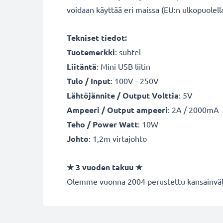
voidaan käyttää eri maissa (EU:n ulkopuolella 
Tekniset tiedot:
Tuotemerkki
: subtel
Liitäntä
: Mini USB liitin
Tulo / Input
: 100V - 250V
Lähtöjännite / Output Volttia
: 5V
Ampeeri / Output ampeeri
: 2A / 2000mA
Teho / Power Watt
: 10W
Johto
: 1,2m virtajohto
★ 3 vuoden takuu ★
Olemme vuonna 2004 perustettu kansainvälin