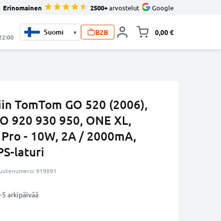
Erinomainen
2500+
arvostelut
Google
B2B
0,00 €
▾
Vaihda miniva
 22:00
riin TomTom GO 520 (2006),
O 920 930 950, ONE XL,
 Pro - 10W, 2A / 2000mA,
PS-laturi
uotenumero: 919891
-5 arkipäivää