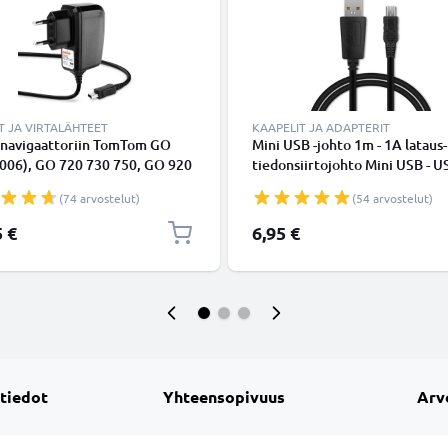
T JA VIRTALÄHTEET
KAAPELIT JA ADAPTERIT
i navigaattoriin TomTom GO
Mini USB -johto 1m - 1A lataus-
2006), GO 720 730 750, GO 920
tiedonsiirtojohto Mini USB - U
0, ONE XL, Urban Rider, Rider
Musta PVC USB-kaapeli
(74 arvostelut)
(54 arvostelut)
5W, 1A / 1000mA, 1.1m
ohto, GPS-laturi
5 €
6,95 €
 tiedot
Yhteensopivuus
Arv