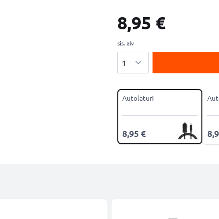
8,95 €
sis. alv
Määrä
Autolaturi
Aut
8,95 €
8,9