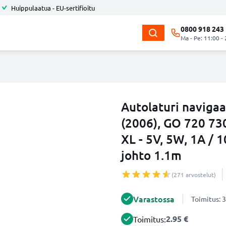
Huippulaatua - EU-sertifioitu
0800 918 243
Ma - Pe: 11:00 -
Autolaturi naviga
(2006), GO 720 73
XL - 5V, 5W, 1A / 
johto 1.1m
(271 arvostelut)
Varastossa
Toimitus: 3
2.95 €
Toimitus: