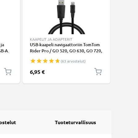
KAAPELIT JA ADAPTERIT
LATURIT 
 ja
USB-kaapeli navigaattoriin TomTom
Laturi n
SB-A.
Rider Pro / GO 520, GO 630, GO 720,
520 (200
GO 730 / ONE XL / XL 2 / Trucker
930 950,
(63 arvostelut)
5000 / Start - 1A, 1m latausjohto.
Pro - 10
Musta PVC kaapeli
virtajoht
6,95 €
11,95 €
ostelut
Tuoteturvallisuus