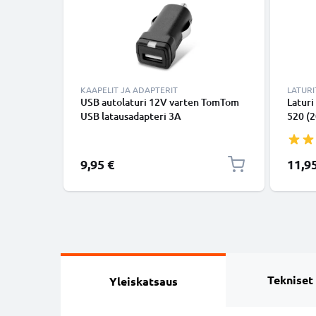
KAAPELIT JA ADAPTERIT
LATURI
USB autolaturi 12V varten TomTom
Latur
USB latausadapteri 3A
520 (
930 95
Pro - 
virtaj
9,95 €
11,9
Tekniset
Yleiskatsaus