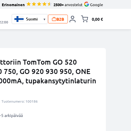
Erinomainen
2500+
arvostelut
Google
B2B
0,00 €
▾
Vaihda miniva
 22:00
attoriin TomTom GO 520
0 750, GO 920 930 950, ONE
1000mA, tupakansytytinlaturin
Tuotenumero: 100186
-5 arkipäivää