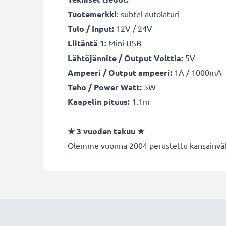
Tuotemerkki
: subtel autolaturi
Tulo / Input:
12V / 24V
Liitäntä 1:
Mini USB
Lähtöjännite / Output Volttia:
5V
Ampeeri / Output ampeeri:
1A / 1000mA
Teho / Power Watt:
5W
Kaapelin pituus:
1.1m
★ 3 vuoden takuu ★
Olemme vuonna 2004 perustettu kansainvälin