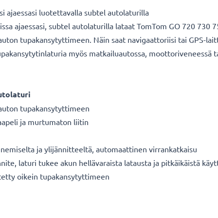
jaessasi luotettavalla subtel autolaturilla
ssa ajaessasi, subtel autolaturilla lataat TomTom GO 720 730 750
uton tupakansytyttimeen. Näin saat navigaattoriisi tai GPS-laitte
 tupakansytytinlaturia myös matkailuautossa, moottoriveneessä t
tolaturi
ä auton tupakansytyttimeen
apeli ja murtumaton liitin
enemiselta ja ylijännitteeltä, automaattinen virrankatkaisu
te, laturi tukee akun hellävaraista latausta ja pitkäikäistä käyt
tetty oikein tupakansytyttimeen