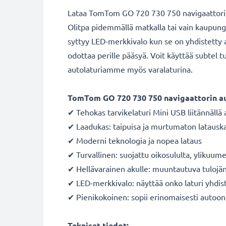
Lataa TomTom GO 720 730 750 navigaattorisi a
Olitpa pidemmällä matkalla tai vain kaupungi
syttyy LED-merkkivalo kun se on yhdistetty a
odottaa perille pääsyä. Voit käyttää subtel
autolaturiamme myös varalaturina.
TomTom GO 720 730 750 navigaattorin au
✔ Tehokas tarvikelaturi Mini USB liitännäll
✔ Laadukas: taipuisa ja murtumaton latauska
✔ Moderni teknologia ja nopea lataus
✔ Turvallinen: suojattu oikosululta, ylikuum
✔ Hellävarainen akulle: muuntautuva tulojänni
✔ LED-merkkivalo: näyttää onko laturi yhdis
✔ Pienikokoinen: sopii erinomaisesti autoon
Tekniset tiedot: