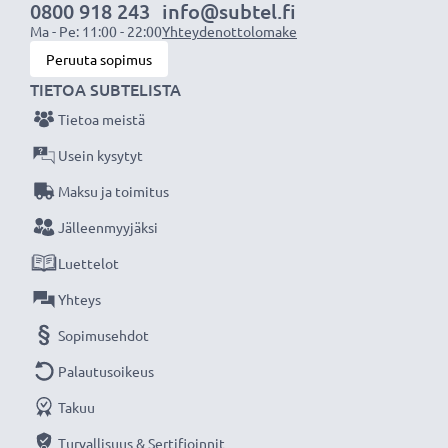
Tuotemerkki
: subtel autolaturi
0800 918 243
info@subtel.fi
Ma - Pe: 11:00 - 22:00
Yhteydenottolomake
Tulo / Input:
12V / 24V
Peruuta sopimus
Liitäntä 1:
Mini-USB 90°
TIETOA SUBTELISTA
Lähtöjännite / Output Volttia:
5V
Ampeeri / Output ampeeri:
Tietoa meistä
1A / 1000mA
Teho / Power Watt:
5W
Usein kysytyt
Kaapelin pituus:
1.1m
Maksu ja toimitus
Jälleenmyyjäksi
★ 3 vuoden takuu ★
Luettelot
Olemme vuonna 2004 perustettu kansainvälinen
verkkokauppa, joka tarjoaa laadukkaita tuotteita, ja
Yhteys
siksi tarjoamme 36 kuukauden takuun!
Sopimusehdot
Palautusoikeus
Takuu
Turvallisuus & Sertifioinnit