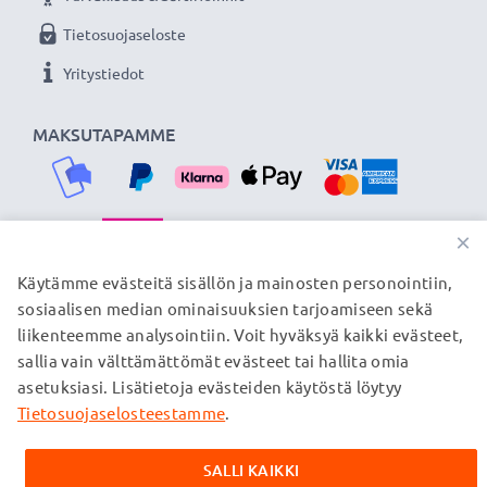
Tietosuojaseloste
Yritystiedot
MAKSUTAPAMME
×
TOIMITUSKUMPPANIMME
Käytämme evästeitä sisällön ja mainosten personointiin,
sosiaalisen median ominaisuuksien tarjoamiseen sekä
liikenteemme analysointiin. Voit hyväksyä kaikki evästeet,
sallia vain välttämättömät evästeet tai hallita omia
© subtel.fi 2026
asetuksiasi. Lisätietoja evästeiden käytöstä löytyy
Kaikki hinnat sisältävät arvonlisäveron, mutta ei
toimituskuluja. Kaikki sivuillamme mainitut tavaramerkit ovat
Tietosuojaselosteestamme
.
omistajiensa rekisteröimiä tavaramerkkejä, ja ne mainitaan
verkkosivuillamme ainoastaan tuotteitamme koskevan
SALLI KAIKKI
tiedon vuoksi.