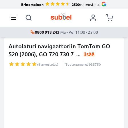
Erinomainen
2500+
arvostelut
0800 918 243
·
Ma - Pe: 11:00 - 22:00
Autolaturi navigaattoriin TomTom GO
520 (2006), GO 720 730 7
...
lisää
(4 arvostelut)
Tuotenumero: 935750